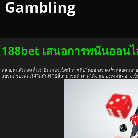
Gambling
188bet เสนอการพนันออนไลน์ที
หลายคนสังเกตเห็นว่าอินเทอร์เน็ตมีการเติบโตอย่างรวดเร็วตลอดหลายป
แบรนด์ของคุณได้ในทันที
วิธีนี้สามารถทำงานได้จากสองเทคนิคอาจเป