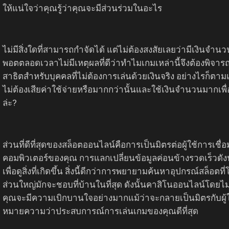
ให้แน่ใจว่าคุณรู้ว่าคุณจะมีส่วนร่วมในอะไร
ไม่มีสิ่งใดที่สามารถกำจัดได้ แต่ไม่ต้องสงสัยเลยว่ามีเงินจำ
พอตตลอดเวลาไม่มีเหตุผลที่ดีว่าทำไมเกมเหล่านี้จึงต้องพิจา
สาธิตสำหรับบุคคลที่ไม่ต้องการเล่นด้วยเงินจริง อย่างไรก็ตาม
ไม่ต้องเสียค่าใช้จ่ายหรือมากกว่านั้นและใช้เงินจำนวนมากเพื
ล่ะ?
ส่วนที่ดีที่สุดของสล็อตออนไลน์คือการเป็นมิตรต่อผู้ใช้การเชื่
คอมพิวเตอร์ของคุณ การแลกเปลี่ยนข้อมูลค่อนข้างรวดเร็วดั
เพื่อดูสิ่งที่เกิดขึ้น สิ่งนี้ดีกว่าการพยายามค้นหาอุปกรณ์สล็อ
ส่วนใหญ่มักจะชอบที่บ้านในที่สุด ดังนั้นคาสิโนออนไลน์โดยไม
คุณจะมีความเบิกบานใจอย่างมากแม้ว่าจะกลายเป็นมิตรกับผู้
หมายความว่าประสบการณ์การเล่นเกมของคุณดีที่สุด