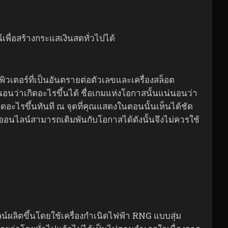
พื่อสร้างกระแสเงินสดทั่วไปได้
ิวเตอร์ที่เป็นอันตรายต่อตัวเลขและเครื่องสล็อต
นว่าเกิดอะไรขึ้นได้ ชื่อเกมแห่งโอกาสนั้นแน่นอนว่า
ดอะไรขึ้นทันที ณ จุดที่คุณแสดงในตอนนั้นเห็นได้ชัด
ออนไลน์สามารถเดิมพันกับโอกาสได้ดังนั้นจึงไม่ควรใช้
ผลิตขึ้นโดยใช้เครื่องกำเนิดไฟฟ้า RNG แบบสุ่ม