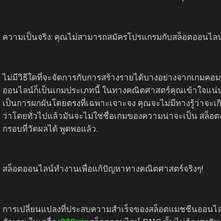
ความเป็นจริง: คุณไม่สามารถสมัครโปรแกรมกับสล็อตออนไลน์เ
ไม่มีวิธีใดที่จะจัดการกับการสร้างรายได้บางอย่างจากเกมคอมพ
ออนไลน์ก็เป็นเกมประเภทนี้ ในทางคณิตศาสตร์คุณเข้าใจแน่นอ
เป็นการผกผันโดยตรงที่เฉพาะเจาะจง คุณจะไม่มีทางรู้ว่าจะเกิ
ว่าโดยทั่วไปแล้วมันจะไม่ใช่ชื่อเกมของความน่าจะเป็น สล็อต
กรอบที่วัดผลได้ พูดพอแล้ว.
สล็อตออนไลน์ทำงานเพื่อแก้ปัญหาทางคณิตศาสตร์จริงๆ!
การเปลี่ยนแปลงที่ประสบความสำเร็จของสล็อตแมชชีนออนไลน์