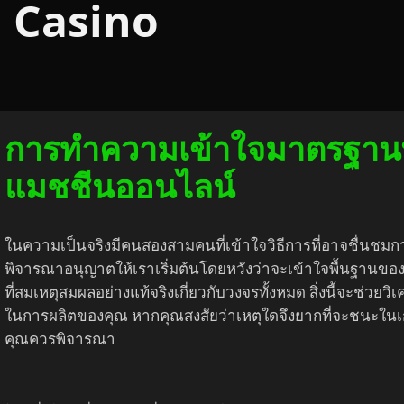
Casino
การทำความเข้าใจมาตรฐานพ
แมชชีนออนไลน์
ในความเป็นจริงมีคนสองสามคนที่เข้าใจวิธีการที่อาจชื่นชมการเ
พิจารณาอนุญาตให้เราเริ่มต้นโดยหวังว่าจะเข้าใจพื้นฐานข
ที่สมเหตุสมผลอย่างแท้จริงเกี่ยวกับวงจรทั้งหมด สิ่งนี้จะช่วยว
ในการผลิตของคุณ หากคุณสงสัยว่าเหตุใดจึงยากที่จะชนะในเก
คุณควรพิจารณา