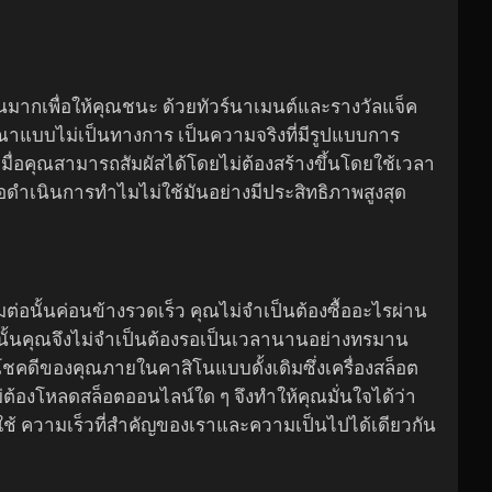
นวนมากเพื่อให้คุณชนะ ด้วยทัวร์นาเมนต์และรางวัลแจ็ค
รณาแบบไม่เป็นทางการ เป็นความจริงที่มีรูปแบบการ
เมื่อคุณสามารถสัมผัสได้โดยไม่ต้องสร้างขึ้นโดยใช้เวลา
่อดำเนินการทำไมไม่ใช้มันอย่างมีประสิทธิภาพสูงสุด
อมต่อนั้นค่อนข้างรวดเร็ว คุณไม่จำเป็นต้องซื้ออะไรผ่าน
งนั้นคุณจึงไม่จำเป็นต้องรอเป็นเวลานานอย่างทรมาน
ตที่โชคดีของคุณภายในคาสิโนแบบดั้งเดิมซึ่งเครื่องสล็อต
่ต้องโหลดสล็อตออนไลน์ใด ๆ จึงทำให้คุณมั่นใจได้ว่า
ใช้ ความเร็วที่สำคัญของเราและความเป็นไปได้เดียวกัน