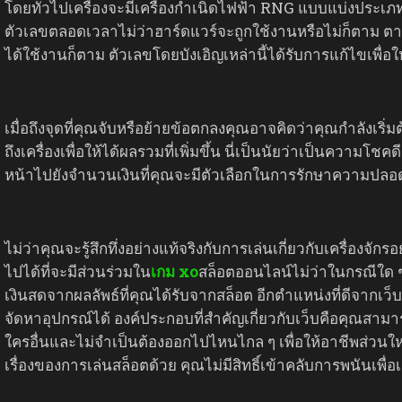
โดยทั่วไปเครื่องจะมีเครื่องกำเนิดไฟฟ้า RNG แบบแบ่งประเภท
ตัวเลขตลอดเวลาไม่ว่าฮาร์ดแวร์จะถูกใช้งานหรือไม่ก็ตาม ตามบ
ได้ใช้งานก็ตาม ตัวเลขโดยบังเอิญเหล่านี้ได้รับการแก้ไขเพื่อ
เมื่อถึงจุดที่คุณจับหรือย้ายข้อตกลงคุณอาจคิดว่าคุณกำลังเริ่มต
ถึงเครื่องเพื่อให้ได้ผลรวมที่เพิ่มขึ้น นี่เป็นนัยว่าเป็นความโชค
หน้าไปยังจำนวนเงินที่คุณจะมีตัวเลือกในการรักษาความปลอดภ
ไม่ว่าคุณจะรู้สึกทึ่งอย่างแท้จริงกับการเล่นเกี่ยวกับเครื่องจั
ไปได้ที่จะมีส่วนร่วมใน
เกม xo
สล็อตออนไลน์ไม่ว่าในกรณีใด 
เงินสดจากผลลัพธ์ที่คุณได้รับจากสล็อต อีกตำแหน่งที่ดีจากเ
จัดหาอุปกรณ์ได้ องค์ประกอบที่สำคัญเกี่ยวกับเว็บคือคุณสาม
ใครอื่นและไม่จำเป็นต้องออกไปไหนไกล ๆ เพื่อให้อาชีพส่วนใ
เรื่องของการเล่นสล็อตด้วย คุณไม่มีสิทธิ์เข้าคลับการพนันเพื่