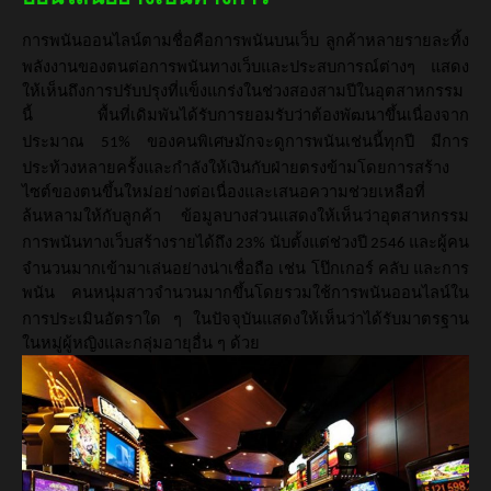
การพนันออนไลน์ตามชื่อคือการพนันบนเว็บ
ลูกค้าหลายรายละทิ้ง
พลังงานของตนต่อการพนันทางเว็บและประสบการณ์ต่างๆ
แสดง
ให้เห็นถึงการปรับปรุงที่แข็งแกร่งในช่วงสองสามปีในอุตสาหกรรม
นี้
พื้นที่เดิมพันได้รับการยอมรับว่าต้องพัฒนาขึ้นเนื่องจาก
ประมาณ
ของคนพิเศษมักจะดูการพนันเช่นนี้ทุกปี
มีการ
51%
ประท้วงหลายครั้งและกำลังให้เงินกับฝ่ายตรงข้ามโดยการสร้าง
ไซต์ของตนขึ้นใหม่อย่างต่อเนื่องและเสนอความช่วยเหลือที่
ล้นหลามให้กับลูกค้า
ข้อมูลบางส่วนแสดงให้เห็นว่าอุตสาหกรรม
การพนันทางเว็บสร้างรายได้ถึง
นับตั้งแต่ช่วงปี
และผู้คน
23%
2546
จำนวนมากเข้ามาเล่นอย่างน่าเชื่อถือ
เช่น
โป๊กเกอร์
คลับ
และการ
พนัน
คนหนุ่มสาวจำนวนมากขึ้นโดยรวมใช้การพนันออนไลน์ใน
การประเมินอัตราใด
ๆ
ในปัจจุบันแสดงให้เห็นว่าได้รับมาตรฐาน
ในหมู่ผู้หญิงและกลุ่มอายุอื่น
ๆ
ด้วย