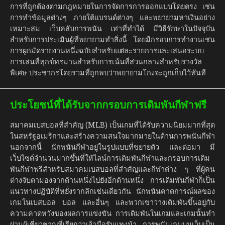
การที่ถูกต้องตามกฎหมายในการจัดการการออกแบบโดยตรง เช่น
การทำข้อมูลต่างๆ ภายใต้แบรนด์ต่างๆ และพยายามหาเงินอย่าง
เหมาะสม เว็บคลับการพนัน เท่าที่ทำได้ มีวิธีรักษาในปัจจุบัน
สำหรับการประเมินผู้ที่พยายามทำสิ่งนี้ โดยมีกรอบการทำงานเช่น
การผูกมัดรายงานหนึ่งฉบับสำหรับแต่ละรายการและเสนอระบบ
การเล่นที่ทุกข์ทรมานสำหรับการเน้นที่ส่วนกลางสำหรับรางวัล
พิเศษ ประชากรโดยรวมที่ถูกพบว่าพยายามโกงจะถูกเก็บไว้ทันที
ประโยชน์ที่ได้รับจากกรอบการเดิมพันกีฬาฟรี
สมาคมเบสบอลที่สำคัญ (MLB) เป็นเกมที่ได้รับความนิยมมากที่สุด
ในสหรัฐอเมริกาและสร้างความสนใจมากมายในด้านการพนันกีฬา
นอกจากนี้ นักพนันกีฬาอยู่ในรูปแบบที่ขยายตัว และต่อมา มี
เว็บไซต์จำนวนมากขึ้นที่ให้ไลน์การเดิมพันกีฬาและกรอบการเดิม
พันกีฬาฟรีสำหรับสมาคมเบสบอลที่สำคัญและกีฬาต่าง ๆ ที่ผู้คน
ต่างจับตามองจากด้านหนึ่งไปยังอีกด้านหนึ่ง การเดิมพันกีฬาก็เป็น
แนวทางปฏิบัติที่หยั่งรากลึกเช่นเดียวกัน นักพนันคาดการณ์ผลของ
เกมในเบสบอล บอล และอื่นๆ และพวกเขาวางเดิมพันขึ้นอยู่กับ
ความคาดหวังของผลการแข่งขัน การเดิมพันในเกมและเกมนั้นทำ
ผ่านผู้เชี่ยวชาญที่เรียกว่าเจ้ามือรับแทงม้า การพนันเกมบนเว็บเป็น