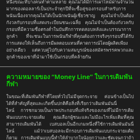
หนึ่งขณะที่บางคนทำตามหลาย คุณไม่ได้มีการเผาไหม้ผ่านจำนวน
มากของดอลลาร์เป็นประจำทุกปีที่จะซื้อคู่ของกรอบสำหรับการ
พนันเนื่องจากคุณไม่ได้เป็นนักพนันผู้เชี่ยวชาญ คุณไม่จำเป็นต้อง
กังวลกับกรอบที่แสดงระเบียนชนะเฉลี่ย คุณไม่จำเป็นต้องกังวลกับ
กรอบที่มีความซื่อตรงต่ำในบันทึกการทดสอบหลังและบรรณาการ
ลูกค้า ที่จะชนะในการพนันกีฬาที่คุณต้องการจริงๆกรอบที่ได้รับ
การแสดงให้เห็นถึงการมีผลตอบแทนที่คาดการณ์โดยผู้ผลิตเพียง
อย่างเดียว แต่ควบคู่ไปกับความสมบูรณ์ของสมัครพรรคพวกและ
ลูกค้าของเขาที่นำมาใช้เป็นกรอบที่คล้ายกัน
ความหมายของ “Money Line” ในการเดิมพัน
กีฬา
ในขณะที่เดิมพันกีฬาที่โดยทั่วไปไม่มีจุดกระจาย ค่อนข้างเป็นไป
ได้ที่สำคัญที่สุดและเกิดขึ้นปกติคือสิ่งที่เรียกว่าเดิมพันมันนี่
ไลน์ การชกมวยเป็นภาพประกอบที่แท้จริงของเกมที่ไม่มีการเดิม
พันแบบกระจายแต้ม คุณเลือกผู้ชนะและไม่มีอะไรเพิ่มเติมที่คุณ
สามารถเดิมพันได้ เบสบอลเป็นอีกเกมหนึ่งที่ใช้การเดิมพันมันนี่
ไลน์ แม้ว่าเบสบอลจะมีกรอบการเดิมพันแบบกระจายแต้ม
ก็ตาม การเดิมพันแบบนี้ทำให้ลำบากใจน้อยกว่าและชัดเจนกว่าถ้า