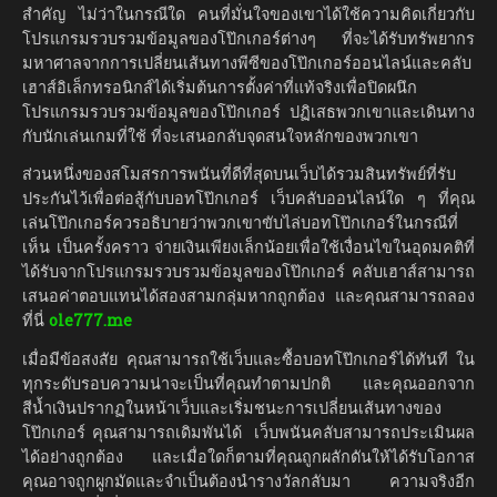
สำคัญ ไม่ว่าในกรณีใด คนที่มั่นใจของเขาได้ใช้ความคิดเกี่ยวกับ
โปรแกรมรวบรวมข้อมูลของโป๊กเกอร์ต่างๆ ที่จะได้รับทรัพยากร
มหาศาลจากการเปลี่ยนเส้นทางพีซีของโป๊กเกอร์ออนไลน์และคลับ
เฮาส์อิเล็กทรอนิกส์ได้เริ่มต้นการตั้งค่าที่แท้จริงเพื่อปิดผนึก
โปรแกรมรวบรวมข้อมูลของโป๊กเกอร์ ปฏิเสธพวกเขาและเดินทาง
กับนักเล่นเกมที่ใช้ ที่จะเสนอกลับจุดสนใจหลักของพวกเขา
ส่วนหนึ่งของสโมสรการพนันที่ดีที่สุดบนเว็บได้รวมสินทรัพย์ที่รับ
ประกันไว้เพื่อต่อสู้กับบอทโป๊กเกอร์ เว็บคลับออนไลน์ใด ๆ ที่คุณ
เล่นโป๊กเกอร์ควรอธิบายว่าพวกเขาขับไล่บอทโป๊กเกอร์ในกรณีที่
เห็น เป็นครั้งคราว จ่ายเงินเพียงเล็กน้อยเพื่อใช้เงื่อนไขในอุดมคติที่
ได้รับจากโปรแกรมรวบรวมข้อมูลของโป๊กเกอร์ คลับเฮาส์สามารถ
เสนอค่าตอบแทนได้สองสามกลุ่มหากถูกต้อง และคุณสามารถลอง
ที่นี่
ole777.me
เมื่อมีข้อสงสัย คุณสามารถใช้เว็บและซื้อบอทโป๊กเกอร์ได้ทันที ใน
ทุกระดับรอบความน่าจะเป็นที่คุณทำตามปกติ และคุณออกจาก
สีน้ำเงินปรากฏในหน้าเว็บและเริ่มชนะการเปลี่ยนเส้นทางของ
โป๊กเกอร์ คุณสามารถเดิมพันได้ เว็บพนันคลับสามารถประเมินผล
ได้อย่างถูกต้อง และเมื่อใดก็ตามที่คุณถูกผลักดันให้ได้รับโอกาส
คุณอาจถูกผูกมัดและจำเป็นต้องนำรางวัลกลับมา ความจริงอีก