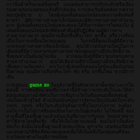
กว่านั้นสำหรับเกมสล็อตฟรี
แบบผสมสามารถปรับระดับหรือเอียง
รองตามขอบเขตของเส้นที่กำลังเล่น
การเล่นเริ่มต้นหลังจากตรวจ
สอบปุ่มผู้ขาย
โดยผู้เล่นสล็อตออนไลน์สองคนวางเดิมพันที่
D
ตาพร่า
ผู้พิการทางสายตาเล็กน้อยและผู้พิการทางสายตาจำนวน
มาก
ผู้เล่นสล็อตออนไลน์แต่ละคนจะได้รับการจัดการไพ่สองใบ
ผู้
เล่นสล็อตออนไลน์หลักที่ต้องทำคือผู้ที่ปฏิบัติตามผู้พิการทาง
สายตาอย่างมาก
คุณมีทางเลือกอื่นที่จะโทร
ลุกขึ้น
หรือวางซ้อน
เมื่อเป็นการเคลื่อนไหวของคุณ
ในกรณีที่คุณเป็นผู้ที่มีความ
บกพร่องทางสายตาเพียงเล็กน้อย
คุณได้วางเงินส่วนใหญ่ในการ
เดิมพันที่มีความบกพร่องทางสายตาของคุณอย่างมีประสิทธิภาพ
ซึ่งคุณจำเป็นต้องดูไพ่เพิ่ม
หากคุณเป็นผู้ที่มีความบกพร่องทาง
สายตาจำนวนมาก
คุณได้เพิ่มส่วนที่จำเป็นอย่างมีประสิทธิภาพ
เพื่อดูความล้มเหลว
ยกเว้นว่าผู้เล่นสล็อตออนไลน์จะเพิ่มมันก่อน
ถึงตาคุณ
คุณมีทางเลือกที่จะโทร
พับ
หรือ
ยกขึ้นใหม่
หากมีการ
เพิ่ม
game xo
การเล่นบน
ในภูมิภาคที่บังคับพวกเขานั้นเหมาะมากใน
ตอนนี้
การต่อสู้ขนาดมหึมาเหล่านี้สร้างความประทับใจและให้ค่า
ตอบแทนอย่างน่าพิศวงในการเชิญรางวัลในข้อเสนอเพื่อส่งต่อผู้
เล่นใหม่เข้าสู่ไซต์
ด้วยเงินสนับสนุนการจัดระเบียบเงินสดในระดับ
หรือในระดับเงินต้นมากขึ้นในบางโอกาส
จะต้อง
100%, 200%
แน่ใจว่าเป็นโอกาสที่ยอดเยี่ยมในการเป็นผู้เล่นลับ
ไม่ใช่แค่นี้
สอง
สามพื้นที่โดยพื้นฐานแล้วเสนอเงินที่ผ่านการรับรอง
โดยปราศจาก
ค่าใช้จ่ายโดยสิ้นเชิง
เพื่อให้เป็นไปตามแผนนี้
คุณไม่จำเป็นต้อง
จัดเก็บ
ดังนั้นโดยพื้นฐานแล้วลงทะเบียน
ดูรางวัล
เล่นช่องเปิดฟรี
และทบทวนวิธีคิดที่สมเหตุสมผลเพื่อให้เป็นหนึ่งในกลุ่มคนที่ชนะ
รางวัลมหาศาลในภูมิภาคสล็อต