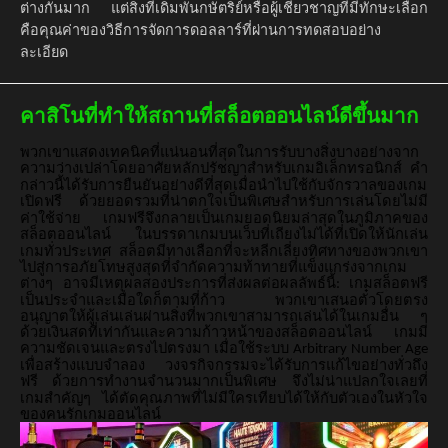
ต่างกันมาก แต่สิ่งที่เดิมพันกษัตริย์หรือผู้เชี่ยวชาญที่มีทักษะเลือก
คือคุณค่าของวิธีการจัดการดอลลาร์ที่ผ่านการทดสอบอย่าง
ละเอียด
คาสิโนที่ทำให้สถานที่สล็อตออนไลน์ดีขึ้นมาก
พวกเขาแสดงเทคนิคที่แน่นอนที่สุดในการรับบางสิ่งบางอย่างจาก
ความว่างเปล่าโดยอาศัยหลักปรัชญาสำหรับเกมอิเล็กทรอนิกส์
คำ
กล่าวนี้ได้รับการยืนยันอย่างดีที่สุดเมื่อนำไปใช้กับจักรวาลของเกม
เปิดฟรี
ด้วยยอดรวมที่น่าตกใจเป็นพิเศษสำหรับการเล่นโดยไม่มี
ค่าใช้จ่าย
เกมฟรีจึงกลายเป็นเกมยอดนิยมล่าสุดในภูมิภาคของ
สล็อตออนไลน์
ในบรรดาเกมบนเว็บที่เถียงไม่ได้ที่เปิดให้นักเล่น
เกมทั่วประเทศ
สล็อตมีทางเลือกที่จะหลีกเลี่ยงทิศทางของพวกเขา
ไปสู่การอภัยโทษสูงสุดที่จำกัดความท้าทายที่แข็งแกร่งจากเกม
ต่างๆ
อาจมีเหตุผลสองประการที่ส่งผลต่อผลลัพธ์นี้
เกมสล็อตฟรี
:
เป็นประจำและเมื่อใดก็ตามที่ก้าว
พวกเขาเสนอตั๋วโดยตรง
อนุญาตให้ผู้เล่นเล่นผ่านสิ่งที่พวกเขาสามารถเล่นได้ในเกมอื่น
ๆ
ด้วยเงินสดที่เท่ากันและความก้าวหน้าของสล็อตออนไลน์
เกมมี
ความชัดเจนและตรงไปตรงมา
เมื่อใช้ระบบ
Arbitrary Number Age
เพื่อสร้างแบบจำลอง
วงจรกิจกรรมจะได้รับการแก้ไขอย่างทั่วถึง
ฟรี
ด้วยการทำงานจำนวนมากเป็นพิเศษ
จึงไม่น่าแปลกใจเลยที่
เกมสำคัญๆ
ได้ตัดคุณภาพที่ไม่มีใครเทียบได้ให้กับตัวเองในหัวใจ
ของคนรักเกมออนไลน์