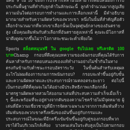
นี้คือ 9 ใน 10 ของการบริหารเหล่านี้ไม่สามารถตอบสนองการรับ
ประกันพื้นฐานที่ทำกับลูกค้าในลักษณะนี้ ลูกค้าจำนวนมากสูญเสีย
ความมั่นใจต่อกรอบการทำงานและการเลือกเหล่านี้ มีคำอธิบาย
มากมายสำหรับความผิดหวังของพวกเขา หนึ่งในนั้นที่สำคัญคือตัว
เลือกจำนวนมากที่พวกเขาเลือกนั้นเป็นจุดศูนย์กลางของอันตราย
สูง เมื่อคุณเดิมพันกับตัวเลือกที่อันตรายสูงเหล่านี้ คุณจะมีโอกาสที่
น่าดึงดูดมากขึ้นไม่ว่าโอกาสจะชนะจะต่ำเพียงใด
Sports
สล็อตหมุนฟรี ใน google รับไปเลย ฟรีเครดิต 100
บาท
Champ กรอบที่ดึงคุณบทความของฉันกรอบที่คุณได้รับการ
ค้นหาสำหรับการตอบสนองของแท้ทำงานอย่างไม่ซ้ำกันในทาง
ตรงกันข้ามกับต่ำชนะกรอบอัตราระวัง ในขั้นต้นสำหรับเหตุผล
อะไรไม่ผมต้องการเกมการพนันกรอบ? กรอบจะทำขึ้นอยู่กับขั้น
และความผิดพลาดและประสบการณ์รวมตลอดระยะยาว ต่อไปนี้
เป็นกรอบที่ดีที่คุณจะไม่ได้อย่างมีประสิทธิภาพเกลือกกลิ้ง
มาตรฐานผิดพลาดสวมใส่ออกมาเล่นที่ประสบความสำเร็จเมื่อเร็ว
ๆ นี้และพร้อมที่จะอยู่ห่างจากตันของความโชคร้ายไม่มีจุดหมาย ผู้
เล่นที่มีความเชี่ยวชาญที่มีการจัดหาเฉพาะมาจากการเดิมพันที่วาง
เดิมพันของพวกเขาครึ่งหนึ่งของมันขึ้นอยู่กับกรรมและ
ประสบการณ์ในขณะที่อีกครึ่งเข้มข้นขึ้นอยู่กับคู่ของกรอบที่พวก
เขาได้ในบริเวณใกล้เคียง บางคนเล่นในระดับสูงเป็นไปตามกรอบ