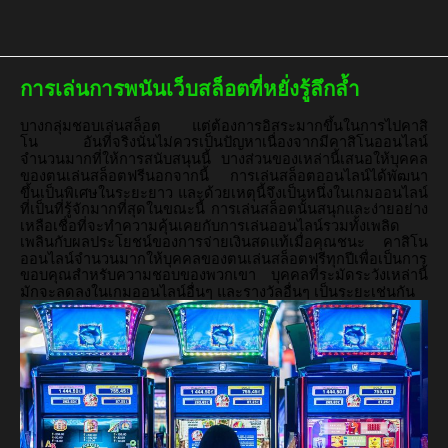
การเล่นการพนันเว็บสล็อตที่หยั่งรู้ลึกล้ำ
บางกลุ่มชอบเล่นสล็อต
แต่ต้องการอิสระมากขึ้นในการไปคาสิ
โน
อันที่จริงนั่นไม่ควรเป็นปัญหาเนื่องจากมีคาสิโนออนไลน์
จำนวนมากที่ให้การสนับสนุนนี้
บางส่วนของเหล่านี้เสนอให้บุคคล
ของตนเล่นสล็อตฟรีนอกจากนี้
การเล่นสล็อตออนไลน์ได้พัฒนา
ขึ้นเป็นพิเศษในระยะยาว
และด้วยเหตุนี้จึงเป็นหนึ่งในเกมออนไลน์
ที่เป็นที่รู้จักมากที่สุดในขณะนี้
การเล่นสล็อตนั้นสนุกและง่ายอย่าง
เหลือเชื่อที่จะทำความคุ้นเคยกับการเล่นออนไลน์รวมทั้งเพลิด
เพลินกับผลประโยชน์ของการจ่ายเงินสดแท้เมื่อคุณชนะ
คาสิโน
ออนไลน์จำนวนมากให้บุคคลของตนเล่นสล็อตฟรีทุกปีเพื่อเป็นการ
ขอบคุณสำหรับความชอบของพวกเขา
บุคคลที่ระมัดระวังเหล่านี้
มักจะลดลงในเกมออนไลน์อื่นๆ
และรางวัลอื่นๆ
เป็นระยะเช่นกัน