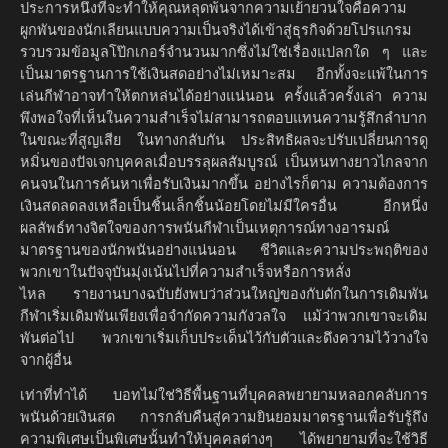
ประการหนึ่งที่จะทำให้คุณหลุดพ้นจากความเย้ายวนใจคือความ
ผูกพันของนักเลียนแบบความเป็นจริงได้เข้าสู่ธุรกิจด้วยโปรแกรม
รวบรวมข้อมูลโป๊กเกอร์จำนวนมากซึ่งไม่ใช่เรื่องแปลกใด ๆ และ
เป็นมาตรฐานการใช้เงินสดอย่างไม่เหมาะสม อีกทั้งจะแพ้ในการ
เล่นกีฬาอาจทำให้ตกหล่นได้อย่างแน่นอน ครั้งแล้วครั้งเล่า ความ
พึงพอใจที่เห็นในความสำเร็จไม่สามารถตอบแทนความรู้สึกลำบาก
ในขณะที่สูญเสีย ในทางกลับกัน ประสิทธิผลจะปรับเปลี่ยนการดู
หมิ่นของปัจเจกบุคคลเมื่อบรรลุผลสัมบูรณ์ เป็นหนทางยาวไกลจาก
คนจนในการค้นหาเพื่อรับเงินมากขึ้น อย่างไรก็ตาม ความต้องการ
เงินสดลดลงเหลือเป็นชิ้นเล็กชิ้นน้อยโดยไม่มีใครอื่น อีกหนึ่ง
ผลลัพธ์ทางจิตใจของการพนันกีฬาเป็นเหตุการณ์ทางอารมณ์
มาตรฐานของนักพนันอย่างแน่นอน ชีวิตและความประพฤติของ
พวกเขาในปัจจุบันมุ่งเน้นไปที่ความสำเร็จหรือการหลั่ง
ไหล รายงานบางฉบับยังพบว่าส่วนใหญ่ของกับดักในการเดิมพัน
กีฬาเริ่มเดิมพันเพียงเพื่อจำกัดความกังวลใจ แม้ว่าพวกเขาจะเดิม
พันต่อไป พวกเขาเริ่มเก็บประเด็นไว้กับตัวและดึงความไว้วางใจ
จากผู้อื่น
เท่าที่ทำได้ บอทไม่ใช่วิธีพื้นฐานที่บุคคลพยายามหลอกคลับการ
พนันด้วยเงินสด การกลับคืนสู่ความยินยอมมาตรฐานเพื่อรับรู้ถึง
ความพิเศษเป็นพิเศษนั้นทำให้บุคคลต่างๆ ได้พยายามที่จะใช้วิธี