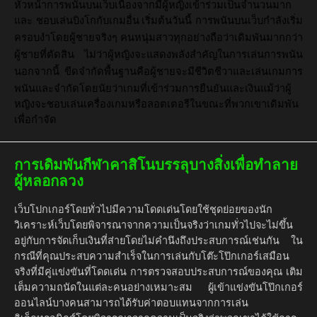
หัวหน้าการพนันบนเว็บเนื่องจากมีผู้หญิงเข้าร่วมเป็นจำนวนมาก
และ
ชอบเล่นบิงโกกับเกมอื่น
เริ่มต้นวันนี้
การพนันบนเว็บกำลังเริ่ม
ครอบงำโดยผู้ชายจริงๆ
คนหนุ่มสาวทุกอย่างถือว่าเดิมพันมากกว่า
ผู้ชายที่ตัดสิน
ไม่ว่าผู้หญิงจะแสดงพลังสำคัญในการเล่นการพนัน
นอกจากนี้
ขีดจำกัดพื้นฐานคือผู้ชายจะมีชีวิตชีวาและเล่นเกมการ
พนันและจำกัดโดยนัยว่าเกมที่เข้าร่วมการยืนยันและเงินแม้ว่าผู้
หญิงจะชอบเล่นเครื่องเกมหรือลอตเตอรีในขณะที่พวกเขาเดิมพัน
เพื่อกำจัด
การเดิมพันกีฬาคาสิโนบรรลุบางสิ่งเพื่อทำลาย
ผู้หลอกลวง
เว็บโปกเกอร์โดยทั่วไปมีความโดดเด่นโดยใช้ชุดย่อยของนัก
วิเคราะห์เว็บโดยพิจารณาจากความเป็นจริงว่าเกมทั่วไปจะไม่ขึ้น
อยู่กับการจัดเก็บเงินที่ส่ายโดยไม่คำนึงถึงประสบการณ์เช่นกัน ใน
กรณีที่คุณประสบความสำเร็จในการเล่นกับโต๊ะโป๊กเกอร์เสมือน
จริงที่มีคู่แข่งขันที่โดดเด่น การตรวจสอบประสบการณ์ของคุณ เติม
เต็มความถนัดในแต่ละคนอย่างเหมาะสม ผู้เข้าแข่งขันโป๊กเกอร์
ออนไลน์บางคนสามารถได้รับค่าตอบแทนจากการเล่น