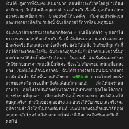
เงินได้ สูงกว่าที่ฉันเคยเห็นมามาก ค่อนข้างจะกังวลใจอยู่บ้างที่ฉัน
สงสัยพอๆ กับที่ฉันเลือกดูแบบสำรวจเกี่ยวกับเรื่องนี้ ดูเหมือนว่าทุก
อย่างจะยอดเยี่ยมมาก บางอย่างก็ให้ของดีๆ กับคุณอย่างชัดเจน
และบางอย่างที่คล้ายกับสิ่งนี้ ฉันเชื่อด้วยวิธีการที่สมเหตุสมผล
ฉันเห็นว่าตัวเองสามารถสังเกตสิ่งต่าง ๆ บนเน็ตได้จริง ๆ แต่ยังไม่
พบการตรวจสอบที่แย่เกี่ยวกับเรื่องนี้ ฉันยังหมดความสนใจและลอง
อีกครั้งครึ่งเดือนหลังจากข้อเท็จจริง ยังไม่ได้หนึ่ง ในท้ายที่สุด ฉันก็
คิดได้ว่าจะเกิดอะไรขึ้น ฉันจะลองดูอันหนึ่งซึ่งมีราคาแพงกว่านั้นดู
และในกรณีที่จำเป็นต้องรับส่วนลด ในตอนนี้ ฉันเริ่มต้นและยังคง
ใกล้ชิดกับธนาคารแห่งนี้เป็นพิเศษ ซึ่งจะไม่เสียหายมากนักเมื่อหลง
ทาง เริ่มต้นในเดือนมกราคม ฉันได้รับรางวัลเริ่มต้นไม่มากแต่ยัง
คงเดิมพันต่ำ นี่คือชิ้นส่วนที่เสียหาย
w88kub
ความโชคร้ายครั้ง
แรกของฉันในกรอบนี้มาถึงต้นเดือนมิถุนายน!! เห็นได้ชัดว่าฉัน
ตาพร่า คุณไม่จำเป็นต้องคำนวณการเดิมพันของคุณโดยใช้กรอบ
การทำงานที่คุณส่ง เพียงแค่หยิบไล่เด็กชายและเขาจะส่งอีเมลให้
กับคุณจริงๆ ถ้าเน้นของคุณอย่างแน่นอนจะได้รับกรอบและจริงๆจะ
ดูที่ความสำเร็จโดยไม่ต้องเดิมพันที่ แนะนำของฉันคือแผนวิธีที่คุณ
จะชนะกลับโชคร้ายไม่บ่อยมากในช่วงที่เกิดการเดิมพันและปิดที่
คุณไป