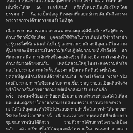
ในความเป็นจริงแล้วเป็นผลสุดท้ายที่ตรงไปตรงมาคือความน่าจะ
เป็นที่จะได้ผล 50 เปอร์เซ็นต์ หรือทั้งหมดเป็นเพียงโชคโดย
ธรรมชาติ นี่อาจเป็นข้อมูลที่เหตุผลที่กลยุทธ์การเดิมพันกิจกรรม
ทางกายภาพได้รับการยอมรับในที่สุด
เลือกกระบวนการจากตลาดเฉพาะของคุณผู้มีชื่อเสียงหรือผู้พิการ
ด้านกรีฑาที่มีชื่อเสียง บุคคลที่ใช้ชีวิตในการเดิมพันกีฬากรีฑามัก
จะรู้บางสิ่งที่นักพนันทั่วไปไม่รู้ และพวกเขามักจะมีอุดมคติในความ
คุ้นเคยและมีส่วนร่วมในความรู้เชิงปฏิบัติมากมายที่เข้าถึงได้ นัก
พัฒนาเทคนิคการเดิมพันที่โดดเด่นจริงๆ ก็น่าจะมีความโดดเด่นใน
ด้านปริมาณด้วยเช่นกัน เทคนิคส่วนใหญ่ไม่ประสบความสำเร็จ
และไม่ประสบความสำเร็จเนื่องจากเป็นเทคนิคที่สร้างขึ้นโดย
บุคคลที่ดูเหมือนเจ้าเล่ห์ด้วยจำนวนเงิน อย่างไรก็ตาม พวกเขาไม่
เคยมีประสบการณ์เพียงพอกับความเชี่ยวชาญ รายละเอียดที่แท้จริง
หรือโอกาสในการขายตามปกติเพื่อกลับมารับประกันอีก
ครั้ง เทคนิคที่น้อยกว่าที่ยอดเยี่ยมสามารถทำลายตัวเองได้ในที่สุด
และแม้แต่ผู้สร้างโอกาสก็สามารถค้นพบความก้าวหน้าของพวก
เขาได้ในที่สุดและทำให้ไม่ประสบความสำเร็จในการทำให้พวกเขา
ใช้ประโยชน์จากวิธีการนี้ เลือกแนวทางจากบุคคลที่มีชื่อเสียงจาก
ชุมชนการพนันได้ดีกว่า รวมถึงการได้รับการวิเคราะห์เบื้อง
หลัง แม้ว่ากรีฑาที่ไม่มีต้นทุนจะมีส่วนร่วมในการแนะนำอาจแตก