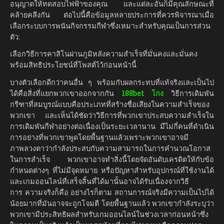
อนุญาตให้ทดสอบไฟฟ้าของคุณ และแต่ละอันก็มีคุณลักษณะที่
คล้ายคลึงกัน ต่อไปนี้คือข้อมูลหลายประการที่ควรพิจารณาเมื่อ
เลือกระบบการพนันกิจกรรมกีฬาซึ่งเหมาะสำหรับคุณเป็นการส่วน
ตัว:
เลือกวิธีการคาสิโนผ่านภูมิหลังความสำเร็จที่มั่นคงและมั่นคง
พร้อมสิทธิประโยชน์ที่โพสต์ไว้ก่อนหน้านี้
บางตัวเลือกดีกว่าคนอื่น ๆ พร้อมกับผลกระทบที่แท้จริงและเป็นไป
ได้คือสิ่งที่แยกพวกเขาออกจากกัน
188bet โกง
วิธีการเดิมพัน
กรีฑาที่สมบูรณ์แบบคือประเภทที่สร้างชื่อเสียงในความสำเร็จของ
พวกเขา และเห็นได้ชัดว่าวิธีการที่พวกเขาประสบความสำเร็จใน
การเดิมพันกีฬาอย่างต่อเนื่องเป็นระยะเวลานาน มีไม่กี่คนที่ดำเนิน
การอย่างที่พวกเขาพูดโดยพื้นฐานแล้วเพราะพวกเขาอาจมี
ภาพลวงตาว่ากำลังประสบกับความสามารถในการคำนวณโอกาส
ในการสำเร็จ พวกเขาอาจทำสิ่งนี้โดยจัดอันดับเครดิตให้กับข้อ
กำหนดต่างๆ ที่ไม่มีจุดหมาย หรือปัญหาสำหรับอุปกรณ์ที่ใช้งานได้
และเกมออนไลน์ที่เสร็จสิ้นที่ได้มานั้นอาจได้รับเนื่องจากวิธี
การ ความจริงก็คือ อย่างไรก็ตาม สถานการณ์จริงมีความเป็นไปได้
น้อยมากที่มันอาจจะถูกโจมตี โดยพื้นฐานแล้ว พวกเขากำลังระบุว่า
พวกเขามีประสิทธิผลสำหรับเกมออนไลน์ในช่วงเวลาก่อนหน้าซึ่ง