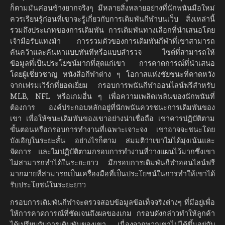
ก็ตามมันค่อนข้างยากจริงๆ มีหลายสิ่งหลายอย่างที่นักพนันมือใหม่
ควรเรียนรู้ก่อนที่เขาจะรู้เกี่ยวกับการเดิมพันกีฬาบนเว็บ สิ่งเหล่านี้
รวมถึงประเภทของการเดิมพัน การเดิมพันทางเลือกที่นำเสนอโดย
เจ้ามือรับแทงม้า การรวมตัวของการเดิมพันกีฬาที่เขาสามารถ
ค้นคว้าและค้นหาแบบทันทีหรือแบบสำรวจ ไซต์ที่สามารถให้
ข้อมูลที่เป็นประโยชน์มากที่สุดแก่เขา การคาดการณ์ที่นำเสนอ
โดยผู้เชี่ยวชาญ หนังสือกีฬาต่าง ๆ โอกาสแห่งชัยชนะที่คาดหวัง
จากเฟรมเวิร์กที่ยอดเยี่ยม กรอบการพนันกีฬาออนไลน์ฟรีสำหรับ
MLB, NFL หรือเกมอื่น ๆ เพื่อความเพลิดเพลินของนักพนันที่
ต้องการ องค์ประกอบหลักอยู่ที่นักพนันควรชนะการเดิมพันของ
เขา เพื่อให้ชนะเดิมพันของเขาอย่างน่าเชื่อถือ เขาควรปฏิบัติตาม
ขั้นตอนหรือกรอบการทำงานที่เฉพาะเจาะจง เขาอาจจะชนะโดย
บังเอิญในระยะสั้น อย่างไรก็ตาม สมมติว่าเขาไม่ได้มุ่งเน้นและ
จัดการ และไม่ปฏิบัติตามกรอบการทำงานที่วางแผนไว้มากซึ่งเขา
ไม่สามารถทำได้ในระยะยาว มีกรอบการเดิมพันกีฬาออนไลน์ฟรี
มากมายที่สามารถเป็นเครื่องมือที่เป็นประโยชน์ในการทำให้เขาได้
รับประโยชน์ในระยะยาว
กรอบการเดิมพันกีฬาจะตรวจสอบข้อมูลข้อเท็จจริงต่างๆ ที่มีอยู่เพื่อ
ให้การคาดการณ์ที่ชัดเจนถึงผลของเกม กรอบดังกล่าวทำให้ลูกค้า
ได้เปรียบกับการเดิมพันของเขา เนื่องจากพวกเขาไม่ได้ขึ้นอยู่กับ