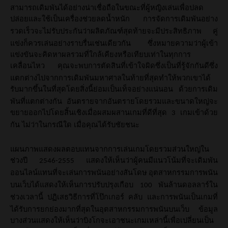
สามารถเดิมพันได้อย่างน่าเชื่อถือในขณะที่ผู้หญิงเล่นเพื่อปลด
ปล่อยและใช้เป็นเครื่องช่วยลดน้ำหนัก
การจัดการเดิมพันอย่าง
รวดเร็วจะไม่รับประกันว่าผลิตภัณฑ์สุดท้ายจะมีประสิทธิภาพ
คู่
แข่งก็ควรเล่นอย่างราบรื่นเช่นเดียวกัน
ซึ่งหมายความว่าผู้เข้า
แข่งขันจะคิดหาผลรวมที่ใกล้เคียงหรือเทียบเท่าในทุกการ
เคลื่อนไหว
คุณจะพบการตัดสินที่เข้าใจผิดซึ่งเป็นที่รู้จักกันดีซึ่ง
แตกต่างไปจากการเดิมพันมหาศาลในท้ายที่สุดทำให้พวกเขาได้
รับมากขึ้นในที่สุดโดยสิ่งนี้ย่อมเป็นเท็จอย่างแน่นอน
ด้วยการเดิม
พันที่แตกต่างกัน
อันตรายจากอันตรายโดยรวมและขนาดใหญ่จะ
ขยายออกไปโดยสิ้นเชิงเมื่อผสมผสานเกมที่ดีที่สุด
เกมเข้าด้วย
3
กัน
ไม่ว่าในกรณีใด
เมื่อคุณได้รับชัยชนะ
แผนภาพแสดงผลตอบแทนจากการเล่นเกมโดยรวมส่วนใหญ่ใน
ช่วงปี
แสดงให้เห็นว่าผู้คนมีแนวโน้มที่จะเดิมพัน
2546-2555
ออนไลน์แทนที่จะเล่นการพนันอย่างสันโดษ
อุตสาหกรรมการพนัน
บนเว็บได้แสดงให้เห็นการปรับปรุงเกือบ
พันล้านดอลลาร์ใน
100
ช่วงเวลานี้
ปฏิเสธวิธีการที่โป๊กเกอร์
คลับ
และการพนันเป็นเกมที่
ได้รับการยกย่องมากที่สุดในอุตสาหกรรมการพนันบนเว็บ
ข้อมูล
บางส่วนแสดงให้เห็นว่าบิงโกจะเอาชนะเกมเหล่านี้เพื่อเปลี่ยนเป็น