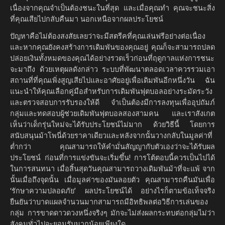
เนื่องจากคุณจำเป็นต้องชนะในที่สุด และเมื่อคุณทำ คุณจะชนะสิ่ง
ที่คุณเสียไปกลับคืนมา นอกเหนือจากผลประโยชน์
ปัญหาคือไม่ต้องสงสัยเลยว่าจะมีสตรีคที่คุณเล่นฟรีอย่างต่อเนื่อง
และหากคุณยังคงสร้างการเดิมพันของคุณอยู่ คุณก็จะสามารถปลด
ปล่อยเงินทั้งหมดของคุณได้อย่างรวดเร็วก่อนที่ฤดูกาลแห่งการชนะ
จะมาถึง ด้วยเหตุผลดังกล่าว ระบบที่พัฒนาตลอดเวลาควรรวมเอา
สถานที่ที่คุณเพิ่งสูญเสียไปและอาศัยอยู่เพื่อเดิมพันอีกหนึ่งวัน ฉัน
แนะนำให้คุณเลือกคู่มือสำหรับการเดิมพันฟุตบอลอย่างระมัดระวัง
และตรวจสอบการรับรองให้ดี จำเป็นต้องมีการลงทุนเพื่ออุปถัมภ์
กลุ่มและทดสอบผู้ช่วยเดิมพันฟุตบอลสองสามคน และเราสังเกต
เห็นว่าเด็กรุ่นใหม่จะได้รับประโยชน์ไม่มาก ด้วยวิธีนี้ โดยการ
สนับสนุนม้าโพนี่ด้วยราคาเดียวและหลังจากนั้นวางกลับในมูลค่าที่
ต่ำกว่า คุณสามารถให้คำมั่นสัญญากับตัวเองว่าจะได้รับผล
ประโยชน์ ก่อนที่การแข่งขันจะเริ่มขึ้น! การโต้ตอบนี้ควรเป็นไปได้
ในการสนทนา เมื่อสิ้นสุดวันคุณสามารถวางเดิมพันม้าที่จะแพ้ จาก
นั้นเมื่อถึงจุดนั้น เมื่อมูลค่าของมันลอยตัว คุณสามารถคืนมันเพื่อ
‘รักษาความปลอดภัย’ ผลประโยชน์ได้ อย่างไรก็ตามข้อเท็จจริง
ยืนยันว่าบาดแผลจำนวนมากสามารถมีอิทธิพลต่อวิธีการเล่นของ
กลุ่ม การขาดดาวดวงหนึ่งจริงๆ มักจะไม่ส่งผลกระทบต่อกลุ่มไม่ว่า
สังคมทั่วไปจะยอมรับมากน้อยเพียงใด