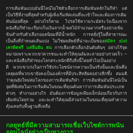
การเดิมพันแบบมันนี่ไลน์ไม่ใช่ตัวเลือกการเดิมพันหลักในกีฬา แต่
เป็นวิธีที่ง่ายที่สุดสำหรับผู้เพิ่งเริ่มหัดเล่นที่จะเข้าใจและต้องการเดิม
พันน้อยที่สุด อย่างไรก็ตาม โปรดใช้ความระมัดระวังเนื่องจาก
หนังสือกีฬาจะเรียกเก็บเงินจากน้ำผลไม้จำนวนมากหรืออย่างเข้ม
ข้นสำหรับตัวเลือกยอดนิยมที่มีน้ำหนัก การหยั่งรู้ในที่สาธารณะ
เป็นสิ่งที่กำหนดเส้นแบ่ง ไม่ใช่ผลลัพธ์ที่น่าจะเป็นของ
สมัคร slot
เครดิตฟรี แค่ยืนยัน ตน
การเลือกตัวเลือกอันดับต้นๆ อย่างไร้จุด
หมายเพราะพวกเขาควรชนะจะทำให้คุณล้มละลายอย่างรวดเร็ว –
และหนังสือกีฬาของโลกตระหนักดีถึงสิ่งนี้โดยทั่วไปเป็นอย่าง
ดี พวกเขาเก่งในการใช้ประโยชน์จากความเป็นจริงนั้นและนั่นคือ
เหตุผลที่พวกเขายังคงเป็นองค์กรที่มีประสิทธิผลอย่างลึกซึ้ง สมมติ
ว่าคุณยังใหม่ต่อโลกของการเดิมพันกีฬา การเดิมพันมันนี่ไลน์เป็น
จุดที่พิเศษในการเริ่มต้นในขณะที่คุณค้นหาว่าการเดิมพันประเภท
ต่างๆ ทำงานอย่างไร มันต้องการข้อมูลเพียงเล็กน้อยเกี่ยวกับการ
เดิมพันโดยรวม และจะทำให้คุณมีส่วนร่วมในขณะที่คุณทำความ
คุ้นเคยกับพื้นฐานที่เหลือ
กลยุทธ์ที่มีความสามารถเชื่อเว็บไซต์การพนัน
ออนไลน์อย่างเป็นทางการ