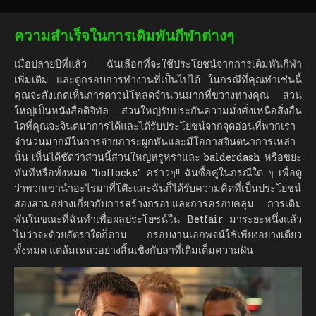
ความสำเร็จในการเดิมพันกีฬาต่างๆ
เมื่อปลายปีที่แล้ว ฉันเลือกที่จะใช้ประโยชน์จากการเดิมพันกีฬา
เพิ่มเติม และดูกรอบการทำงานที่เป็นไปได้ ในกรณีที่คุณทำเช่นนี้
คุณจะสังเกตเห็นการดาวน์โหลดจำนวนมากที่ขวางทางคุณ ส่วน
ใหญ่เป็นหนังสือดิจิทัล ส่วนใหญ่รับประกันความมั่งคั่งเหนือสิ่งอื่น
ใดที่คุณจะจินตนาการได้และได้รับประโยชน์จากจุดอ่อนที่พวกเรา
จำนวนมากมีในการจ่ายภาระผูกพันและมีโอกาสจินตนาการเหล่า
นั้น เห็นได้ชัดว่าส่วนนี้ส่วนใหญ่หรูหราและ balderdash หรือขยะ
ทันทีหรือทั้งหมด “bollocks” คร่าวๆ!! ฉันซื้อคู่ในกรณีใด ๆ เพื่อดู
ว่าพวกเขานำอะไรมาที่โต๊ะและฉันก็ได้รับความคิดที่เป็นประโยชน์
สองสามอย่างเกี่ยวกับการสร้างกรอบและการครอบคลุม การเดิม
พันในขณะที่ฉันทำเพื่อผลประโยชน์ใน Betfair มาระยะหนึ่งแล้ว
ไม่ว่าจะด้วยอัตราใดก็ตาม กรอบงานเอกพจน์ใช้เพียงอย่างเดียว
ทั้งหมด แต่ล้มเหลวอย่างสิ้นเชิงกับลาที่เติมเต็มความฝัน