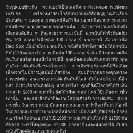
ในรูปแบบข้างต้น พวกแยงกีเป็นกลุ่มที่คาดว่าจะครองการแข่งขัน
เบสบอล เครื่องหมายลบใกล้กับพวกแยงกีคือสัญญาณตัวเลือก
อันดับต้น ๆ ของคุณ เรดซอกซ์คือม้ามืด นอกเหนือจากการลงนาม
ก่อนชื่อของพวกเขาจะบอกคุณเช่นนั้น เนื่องจากพวกแยงกีเป็นตัว
เลือกอันดับต้น ๆ ที่จะครองการแข่งขันนี้ นักพนันกีฬาจึงต้องเดิม
พัน 150 ดอลลาร์เพื่อชนะ 100 ดอลลาร์ นอกจากนี้ เนื่องจากทีม
Red Sox เป็นม้ามืดขนาดมหึมา หนังสือกีฬาจึงจ่ายเงินให้นักพนัน
กีฬา 130 ดอลลาร์ต่อการเดิมพัน 100 ดอลลาร์ สมมติว่าคุณวางเดิม
พันในกลุ่มใดกลุ่มหนึ่งในกรณีนี้ คุณเพียงแค่เดิมพันทุกบรรทัด คุณ
กำลังวางเดิมพันเพื่อชนะโดยตรง การเดิมพันประเภทนี้มีชื่อเสียง
เนื่องจากไม่มีการมุ่งเน้นที่เกี่ยวข้อง สมมติว่ากลุ่มของคุณครอง
การแข่งขัน คุณจะชนะการเดิมพันมันนี่ไลน์ มันไม่ง่ายไปกว่านี้อีก
แล้ว ยิ่งตัวเลือกอันดับต้นๆ มากเท่าไหร่ คุณก็ยิ่งมีโอกาสได้รับเงิน
มากกว่า $100 มากเท่านั้น ยิ่งมีม้ามืดมากเท่าไหร่ ก็ยิ่งเสี่ยงมากขึ้น
เท่านั้น และหนังสือกีฬาก็จะจ่ายให้คุณสำหรับการเดิมพัน $100
มากขึ้น ในการชกมวย มันสมเหตุสมผลมากกว่าที่จะเห็นตัวเลือกที่
ใหญ่กว่าและการยิงระยะไกลที่หนักกว่า เมื่อเจมส์ (บัสเตอร์) ดักลา
สเอาไมค์ ไทสันออกไปในปี 1990 การเดิมพันมันนี่ไลน์ที่ $1500 กับ
ดักลาส จะทำให้คุณชนะ 57,000 ดอลลาร์ (และมันก็ทำได้ กับนัก
พนันที่โชคดีและเก่งมากคนหนึ่ง)