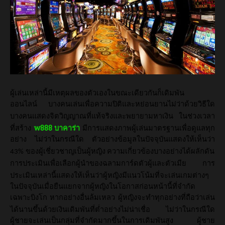
ผู้เล่นเหล่านี้มีเหตุผลของตัวเองในขณะเดียวกันก็เดิมพัน
ออนไลน์
บางคนเล่นเพื่อความปิติและหย่อนยานไม่ว่าด้วยวิธีใด
บางคนแสดงจิตวิญญาณที่แท้จริงและพยายามหาเงิน
ในช่วงเวลา
w888
ที่สร้าง
บาคาร่า
มีการแสดงภาพผู้เล่นมาตรฐานเพื่อดูแลทุก
อย่าง
ไม่ว่าในกรณีใด
ตัวอย่างข้อมูลในปัจจุบันแสดงให้เห็นว่า
ของผู้เชี่ยวชาญเป็นผู้หญิง
ความเกี่ยวข้องบางอย่างได้ผลักดัน
43%
การประเมินเพื่อเลือกผู้นำของฉลามการ์ดตัวผู้และตัวเมีย
การ
ประเมินเหล่านี้แสดงให้เห็นว่าผู้หญิงมีแนวโน้มที่จะเล่นเกมต่างๆ
ในปัจจุบันเมื่อยืนแยกจากผู้หญิงในโอกาสก่อนหน้านี้ที่จำกัด
เฉพาะบิงโก
หากอย่างอื่นล้มเหลว
ผู้หญิงจะทำทุกอย่างที่ถือว่าเล่น
ได้นานขึ้นด้วยเงินเดิมพันที่ต่ำอย่างไม่น่าเชื่อ
ไม่ว่าในกรณีใด
ผู้ชายจะเล่นเป็นกลุ่มที่จำกัดมากขึ้นในการเดิมพันสูง
ผู้ชาย