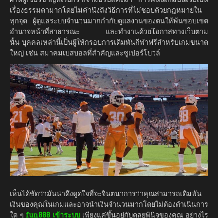
เรื่องธรรมดามากโดยไม่คำนึงถึงวิธีการที่ไม่ชอบด้วยกฎหมายใน
ทุกจุด ผู้ดูแลระบบจำนวนมากกำกับดูแลงานของตนให้พ้นขอบเขต
อำนาจหน้าที่สาธารณะ และทำงานด้วยโอกาสทางเว็บตาม
นั้น บุคคลเหล่านี้เป็นผู้ให้กรอบการเดิมพันกีฬาฟรีสำหรับเกมขนาด
ใหญ่ เช่น สมาคมเบสบอลที่สำคัญและซูเปอร์โบวล์
เห็นได้ชัดว่ามันน่าดึงดูดใจที่จะจินตนาการว่าคุณสามารถเดิมพัน
เงินของคุณในเกมและอาจนำเงินจำนวนมากโดยไม่ต้องดำเนินการ
ใด ๆ
fun888 เข้าระบบ
เพียงแค่ขึ้นอยู่กับดุลยพินิจของคุณ อย่างไร