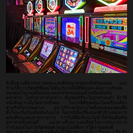
สิ่งพื้นฐานที่ควรทราบขณะเล่นคือขนาดของแบ๊งค์ของคุณ
มอง
ข้ามวิธีการเปิดฟรีที่คุณไม่ต้องกังวลนี้มีที่ที่คุณจะต้องวางเงินสด
ของคุณในเกมสล็อตและลองกรรมของคุณด้วยเงินเดิมพัน
มหาศาล
ในช่วงเวลาดังกล่าว
มีเหตุผลที่จะไม่ถูกครอบงำ
อีกวิธี
หนึ่งคือดูว่าเมื่อใดควรเดินลง
ในกรณีที่คุณชนะในเครื่องเดียว
สำหรับกิจกรรมต่างๆ
อย่าบริจาคเงินรางวัลทั้งหมดของคุณซึ่ง
ตั้งใจจะรับเงินเดิมพันก้อนโต
ในกรณีที่เครื่องออกตัวช้าแสดงการ
ผสมที่ชนะสองสามรายการ
การวิ่งที่ยึดถือจะไม่ทำให้เงินเดิมพัน
มหาศาลนั้นยับยู่ยี่
แนวทางที่เหมาะสมที่สุดในการจัดการการ
กำกับดูแลในการเปิดช่องทางออนไลน์คือการได้ภาพผสมที่
ชนะ
มาตรฐานที่คล้ายคลึงกันนี้ใช้กับช่องเปิดทั้ง
รีลและ
รีล
ยิ่ง
3
5