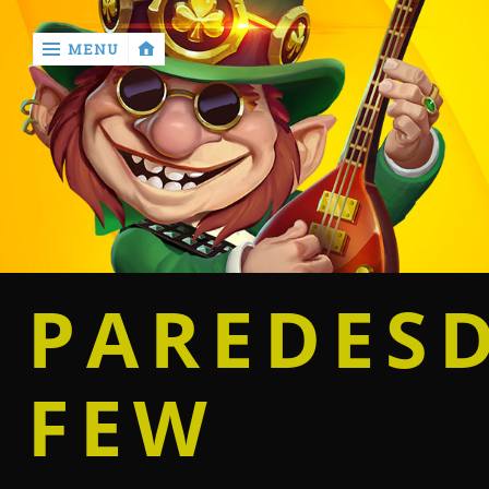
MENU
‹
return

Home
Casino
PAREDES
Betting
FEW