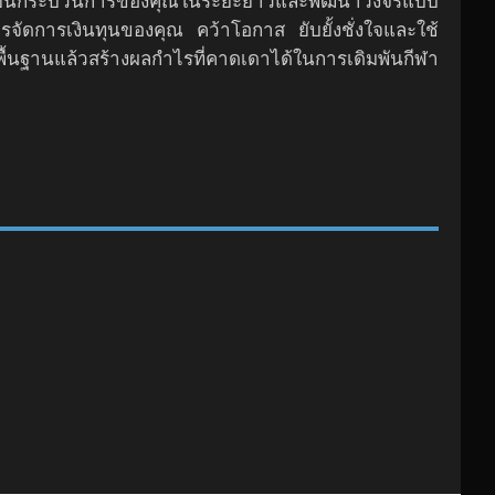
ี่ยนกระบวนการของคุณในระยะยาวและพัฒนาวงจรแบบ
ัดการเงินทุนของคุณ คว้าโอกาส ยับยั้งชั่งใจและใช้
านแล้วสร้างผลกำไรที่คาดเดาได้ในการเดิมพันกีฬา