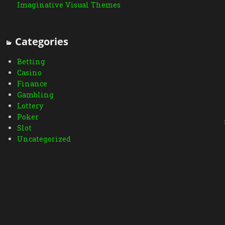
Imaginative Visual Themes
Categories
Betting
Casino
Finance
Gambling
Lottery
Poker
Slot
Uncategorized