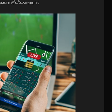
่นคงมากขึ้นในระยะยาว