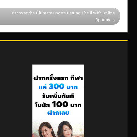
Discover the Ultimate Sports Betting Thrill with Online
Options