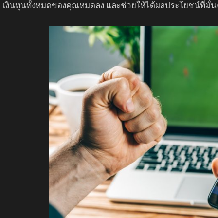
เงินทุนทั้งหมดของคุณหมดลง และช่วยให้ได้ผลประโยชน์ที่มั