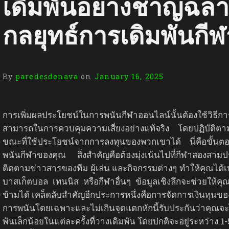
เดิมพันอย่างชาญฉลาด 
กลยุทธ์การเดิมพันกีฬา
By
paredesdenava
on
January 16, 2025
การเพิ่มผลประโยชน์ในการพนันกีฬาออนไลน์นั้นต้องใช้วิธีก
สามารถในการควบคุมความเสี่ยงอย่างแท้จริง โดยปฏิบัติตา
ขณะที่ใช้ประโยชน์จากการลงทุนของพวกเขาได้ นี่คือขั้นต
พนันกีฬาของคุณ สิ่งสำคัญคือต้องมุ่งเน้นไปที่กีฬาสองสาม
ติดตามข่าวสารของทีม ผู้เล่น และกิจกรรมต่างๆ ทำให้คุณได้เปรี
บาสเก็ตบอล เทนนิส หรือกีฬาอื่นๆ ข้อมูลเชิงลึกจะช่วยให้คุ
ข้ามได้ เคล็ดลับสำคัญอีกประการหนึ่งคือการจัดการเงินทุนของ
การพนันโดยเฉพาะและไม่เกินจุดแตกหักนี้รับประกันว่าคุณจะไ
พันเล็กน้อยในแต่ละครั้งที่วางเดิมพัน โดยปกติจะอยู่ระหว่าง 1-5