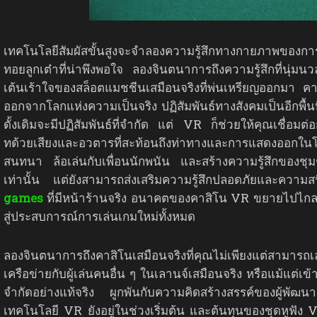
เทคโนโลยีสัมผัสขั้นสูงจะจำลองความรู้สึกทางกายภาพของก
ทอยลูกเต๋าที่น่าพึงพอใจ ลองจินตนาการถึงความรู้สึกที่นุ่มน
เต้นเร้าใจของสล็อตแมชชีนเสมือนจริงที่พ่นเหรียญออกมา 
ออกจากโลกแห่งความเป็นจริง ปฏิสัมพันธ์ทางสังคมเป็นอีกพื้น
ดั้งเดิมจะมีปฏิสัมพันธ์ที่จำกัด แต่ VR ก็ช่วยให้คุณเชื่อมต่
ทด้วยเสียงและอวตารที่สะท้อนถึงท่าทางและการแสดงออกใ
สนทนา ล้อเล่นกับเพื่อนนักพนัน และสร้างความรู้สึกของชุมช
เท่านั้น แต่ยังสามารถส่งเสริมความรู้สึกปลอดภัยและ
games
ที่มีหน้าร้านจริง อนาคตของคาสิโน VR ขยายไปไกลกว่
สู่ประสบการณ์การเล่นเกมใหม่ทั้งหมด
ลองจินตนาการถึงคาสิโนเสมือนจริงที่คุณไม่เพียงแต่สามารถ
เครือข่ายกับผู้เล่นคนอื่น ๆ ในเลานจ์เสมือนจริง หรือแม้แต่
จำกัดอย่างแท้จริง ผูกพันกับความคิดสร้างสรรค์ของผู้พัฒน
เทคโนโลยี VR ยังอยู่ในช่วงเริ่มต้น และต้นทุนของชุดหูฟัง