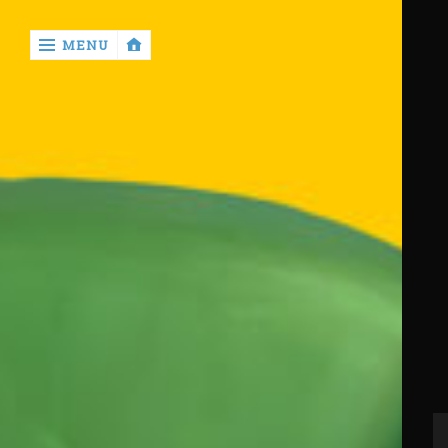
‹
MENU
return

Home
Casino
Betting