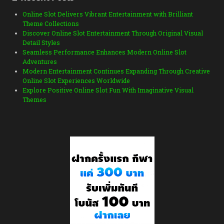
Online Slot Delivers Vibrant Entertainment with Brilliant
Theme Collections
Discover Online Slot Entertainment Through Original Visual
Detail Styles
Seamless Performance Enhances Modern Online Slot
Adventures
Modern Entertainment Continues Expanding Through Creative
Online Slot Experiences Worldwide
Explore Positive Online Slot Fun With Imaginative Visual
Themes