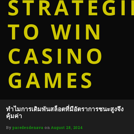
STRATEGI
TO WIN
CASINO
GAMES
ทำไมการเดิมพันสล็อตที่มีอัตราการชนะสูงจึง
คุ้มค่า
By
paredesdenava
on
August 28, 2024