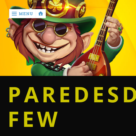
MENU
‹
return

Home
Casino
PAREDES
Betting
FEW