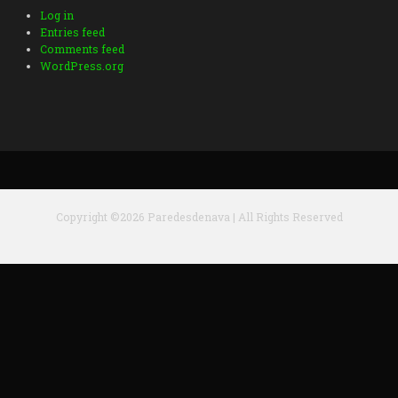
Log in
Entries feed
Comments feed
WordPress.org
Copyright ©2026 Paredesdenava | All Rights Reserved