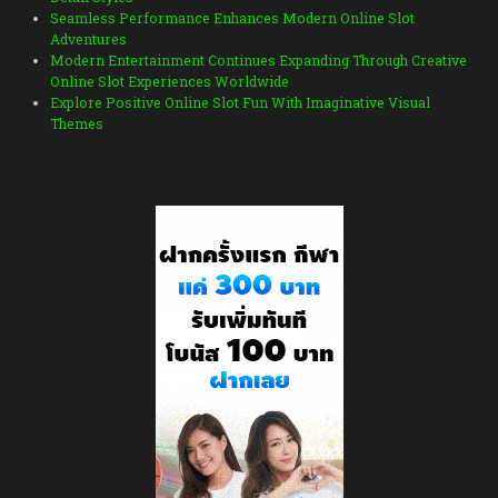
Seamless Performance Enhances Modern Online Slot
Adventures
Modern Entertainment Continues Expanding Through Creative
Online Slot Experiences Worldwide
Explore Positive Online Slot Fun With Imaginative Visual
Themes