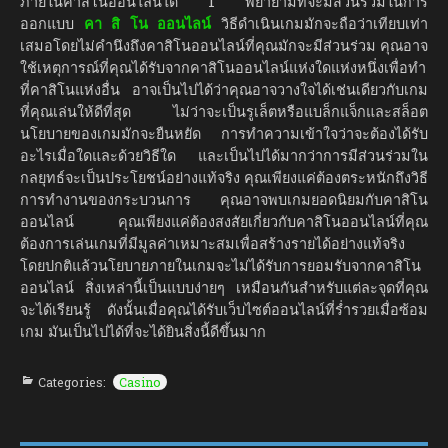
ภายในคาสิโนออนไลน์ได้ 1 พยายามที่จะมีส่วนร่วมในการ
ออกแบบ
คา สิ โน ออนไลน์
วิธีดำเนินเกมมักจะถือว่าเทียบเท่า
เสมอโดยไม่คำนึงถึงคาสิโนออนไลน์ที่คุณมักจะมีส่วนร่วม คุณอาจ
ใช้เหตุการณ์ที่คุณได้รับจากคาสิโนออนไลน์แห่งใดแห่งหนึ่งเพื่อทำ
ที่คาสิโนแห่งอื่น อาจเป็นไปได้ว่าคุณอาจวางใจได้เช่นเดียวกับเกม
ที่คุณเล่นให้ดีที่สุด ไม่ว่าจะเป็นรูเล็ตหรือแบล็กแจ็กและสล็อต
นโยบายของเกมมักจะยืนหยัด การทำความเข้าใจว่าจะต้องได้รับ
อะไรเมื่อใดและด้วยวิธีใด และเป็นไปได้มากว่าการมีส่วนร่วมใน
กลยุทธ์จะเป็นประโยชน์อย่างแท้จริง คุณเพียงแค่ต้องตระหนักถึงวิธี
การทำงานของกระบวนการ คุณอาจพบเกมยอดนิยมกับคาสิโน
ออนไลน์ คุณเพียงแค่ต้องสงสัยเกี่ยวกับคาสิโนออนไลน์ที่คุณ
ต้องการเล่นเกมที่มีมูลค่าเหมาะสมเพื่อสร้างรายได้อย่างแท้จริง
โดยปกติแล้วนโยบายภายในเกมจะไม่ได้รับการยอมรับจากคาสิโน
ออนไลน์ สิ่งเหล่านี้เป็นแบบง่ายๆ เหมือนกันสำหรับแต่ละจุดที่คุณ
จะได้เรียนรู้ ดังนั้นเมื่อคุณได้รับเว็บไซต์ออนไลน์ที่ร่ำรวยเมื่อซ้อม
เกม มันเป็นไปได้ที่จะได้ยินสิ่งนี้ดีขึ้นมาก
Categories:
Casino