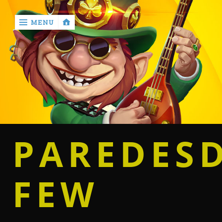
MENU
‹
return

Home
Casino
PAREDES
Betting
FEW