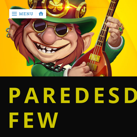
MENU
‹
return

Home
Casino
PAREDES
Betting
FEW