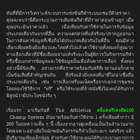
ทันทีที่มีการวิเคราะห์ระบบการแข่งขันกีฬาระบบแชมป์ด้วยราคา
คุณจะพบว่านี่คือกระบวนการเดิมพันกีฬาที่มีราคาค่อนข้างถูก เมื่อ
คุณประเมินราคาแล้ว เมื่อเทียบกับค่าใช้จ่ายในการรับข้อมูล
ประเภทเดียวกันจากที่อื่น ความแตกต่างที่แท้จริงจะปรากฎออกมา
ในการค้นหาข้อมูลที่เชื่อถือได้ประเภทเดียวกันในที่อื่น คุณมีทาง
เลือกเพียงหยิบมือเดียวและโดยทั่วไปแล้วค่าใช้จ่ายทั้งหมดก็สูงมาก
ทางเลือกเดียวที่มีชื่อเสียงอย่างแท้จริงจะเป็นผู้พิการในกิจกรรมกีฬา
หรือซื้อเอกสารข้อมูลและใช้ข้อมูลนั้นเพื่อค้นหาการเลือก ทั้งสอง
อย่างนี้มีข้อเสีย อย่างแรกคือราคาพร้อมกับสถิติเวลานอนก็กลาย
เป็นข้อเสียที่สำคัญเช่นกัน ที่จริงแล้วมีแหล่งที่มาที่ไม่น่าเชื่อถือ
ประเภทเดียวกัน เช่น การเลือกฟรีบนเน็ตหรือจากเอกสารชุมชน
โดยลองใช้วิธีการ “ฟรี” หรือใช้ระบบที่ล้าสมัยซึ่งไม่เคยได้รับการ
พิสูจน์ว่ามีประโยชน์จริง ๆ
เริ่มแรก มาเริ่มกันที่ The Athletics
สล็อตฟรีเครดิต100
Champ System มันมาพร้อมกับค่าใช้จ่าย 1 ครั้งเพียงต่ำกว่า $
200 ในบทความสั้น ๆ นี้ เนื่องจากอาจดูเหมือนเป็นเงินจำนวนมาก
โดยเฉพาะอย่างยิ่งในนักพนันกิจกรรมกีฬาเป็นระยะๆ แต่จริงๆ แล้ว
มีปริมาณเพียงเล็กน้อย สำหรับค่าใช้จ่าย คุณได้รับกระบวนการการ