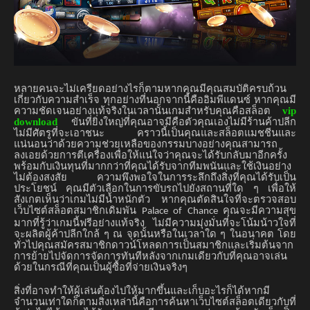
หลายคนจะไม่เครียดอย่างไรก็ตามหากคุณมีคุณสมบัติครบถ้วน
เกี่ยวกับความสำเร็จ
ทุกอย่างที่นอกจากนี้คืออิมพีแดนซ์
หากคุณมี
ความชัดเจนอย่างแท้จริงในเวลานั้นเกมสำหรับคุณคือสล็อต
vip
download
ขันที่ยิ่งใหญ่ที่คุณอาจมีคือตัวคุณเองไม่มีร้านค้าปลีก
ไม่มีศัตรูที่จะเอาชนะ
คราวนี้เป็นคุณและสล็อตแมชชีนและ
แน่นอนว่าด้วยความช่วยเหลือของกรรมบางอย่างคุณสามารถ
ลงเอยด้วยการตีเครื่องเพื่อให้แน่ใจว่าคุณจะได้รับกลับมาอีกครั้ง
พร้อมกับเงินทุนที่มากกว่าที่คุณได้รับจากทีมพนันและใช้เงินอย่าง
ไม่ต้องสงสัย
ความพึงพอใจในการระลึกถึงสิ่งที่คุณได้รับเป็น
ประโยชน์
คุณมีตัวเลือกในการขับรถไปยังสถานที่ใด
ๆ
เพื่อให้
สังเกตเห็นว่าเกมไม่มีน้ำหนักตัว
หากคุณตัดสินใจที่จะตรวจสอบ
เว็บไซต์สล็อตสมาชิกเดิมพัน
คุณจะมีความสุข
Palace of Chance
มากที่รู้ว่าเกมนี้ฟรีอย่างแท้จริง
ไม่มีความมุ่งมั่นที่จะโน้มน้าวใจที่
จะผลิตผู้ค้าปลีกใกล้
ๆ
ณ
จุดนั้นหรือในเวลาใด
ๆ
ในอนาคต
โดย
ทั่วไปคุณสมัครสมาชิกดาวน์โหลดการเป็นสมาชิกและเริ่มต้นจาก
การย้ายไปจัดการจัดการทันทีหลังจากเกมเดียวกับที่คุณอาจเล่น
ด้วยในกรณีที่คุณเป็นผู้ซื้อที่จ่ายเงินจริงๆ
สิ่งที่อาจทำให้ผู้เล่นต้องไปให้มากขึ้นและเก็บอะไรก็ได้หากมี
จำนวนเท่าใดก็ตามสิ่งเหล่านี้คือการค้นหาเว็บไซต์สล็อตเดียวกับที่