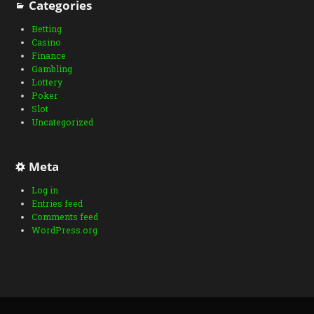
Categories
Betting
Casino
Finance
Gambling
Lottery
Poker
Slot
Uncategorized
Meta
Log in
Entries feed
Comments feed
WordPress.org