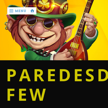
MENU
‹
return

Home
Casino
PAREDES
Betting
FEW