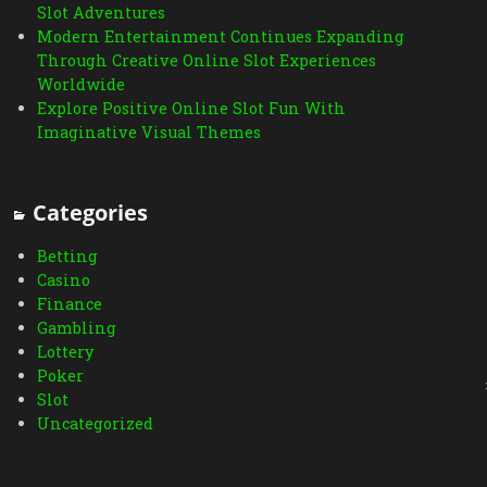
Slot Adventures
Modern Entertainment Continues Expanding
Through Creative Online Slot Experiences
Worldwide
Explore Positive Online Slot Fun With
Imaginative Visual Themes
Categories
Betting
Casino
Finance
Gambling
Lottery
Poker
Slot
Uncategorized