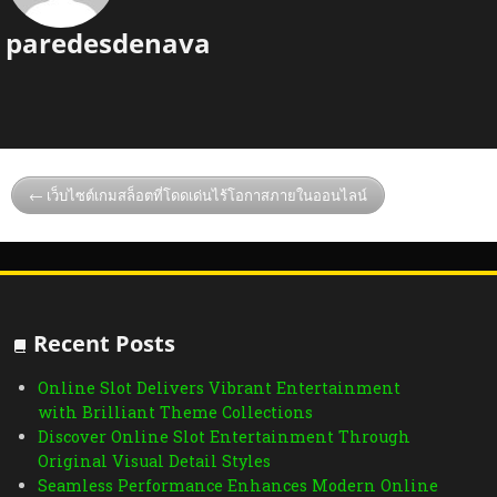
paredesdenava
เว็บไซต์เกมสล็อตที่โดดเด่นไร้โอกาสภายในออนไลน์
Recent Posts
Online Slot Delivers Vibrant Entertainment
with Brilliant Theme Collections
Discover Online Slot Entertainment Through
Original Visual Detail Styles
Seamless Performance Enhances Modern Online