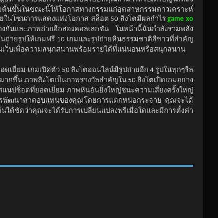
งเริ่มต้นขึ้นในขณะนี้ให้โอกาสทางกรรมแก่อุตสาหกรรมดาวเคราะห์
ิงภายในโซนการแสดงแห่งโอกาส
สล็อต
สิงโตมีผลกำไร
50
game xo
กต่างกันและภาพถ่ายอีกสองคอลเลกชัน
ในหน้านี้ฉันกำลังรวมพลัง
นถ่ายรูปให้เกมฟรี
เกมและรูปถ่ายหินธรรมชาติสีขาวที่สำคัญ
10
ดบนเว็บเพื่อความสนุกสนานพร้อมรายได้ที่แน่นอนหรือสนุกสนาน
ยอดเยี่ยม
เกมเปิดตัว
สิงโตออนไลน์มีรูปถ่ายอีก
รูปในทุกๆรีล
50
4
มากขึ้น
ภาพสิงโตเป็นภาพรางวัลสำคัญใน
สิงโตเปิดเกมอย่าง
50
สแนปช็อตที่ยอดเยี่ยม
ภาพหินอันยิ่งใหญ่ชนะความเสี่ยงครั้งใหญ่
การพัฒนาค่าตอบแทนของคุณโดยการแตกหน่อกระจาย
คุณจะได้
ห็นได้ชัดว่าคุณจะได้รับการเปลี่ยนแปลงฟรีเมื่อใดและมีการตั้งค่า