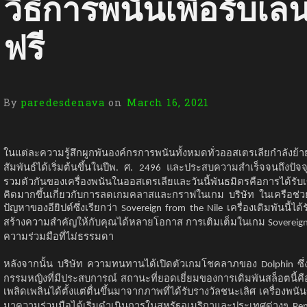
วิธีการพนันเพื่อรับเ
ฟรี
By
paredesdenava
on
March 16, 2021
ในแต่ละความรู้สึกผูกพันองค์กรการพนันทั้งหมดทั่วออสเตรเลียกำลังย้าย
สัมพันธ์ได้เริ่มต้นขึ้นในปีพ
ศ
และประสบความสำเร็จจนถึงปัจจุ
.
. 2496
รวมตัวกันของเครื่องพนันในออสเตรเลียและวันนี้พันธมิตรคือการได้ร
คิดมากขึ้นเกี่ยวกับการลดเกมคลาสและกราฟในเกม
บริษัท
ในเครือช่ว
ปัญหาของอียิปต์ซึ่งเรียกว่า
เครื่องเดิมพันนี้ไ
Sovereign from the Nile
สร้างความสำคัญให้กับคุณได้หลายโอกาส
การเติมเต็มในเกม
Sovereign
ความร่วมมือที่ไม่ธรรมดา
หลังจากนั้น
บริษัท
ความทนทานได้เปิดตัวเกมโชคลาภของ
ซึ
Dolphin
กรรมหญิงที่มีประสบการณ์
สถานะที่ยอดเยี่ยมของการเดิมพันสล็อตนี้คื
เพลิดเพลินได้ตั้งแต่ตื่นขึ้นมาจากภาพที่ได้รับรางวัลชนะเลิศ
เครื่องพนั
มาความร่วมมือได้เริ่มดำเนินการในสหรัฐอเมริกาและประเทศต่างๆ
Pen