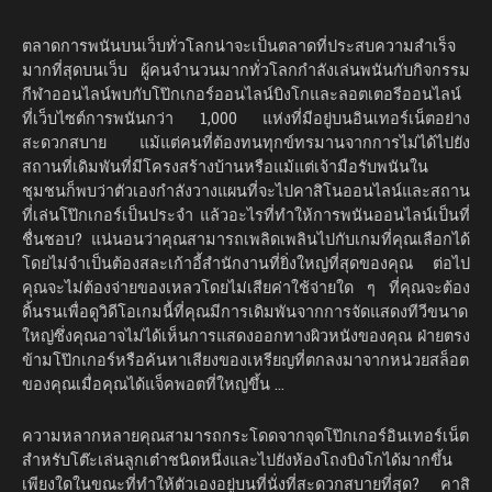
ตลาดการพนันบนเว็บทั่วโลกน่าจะเป็นตลาดที่ประสบความสำเร็จ
มากที่สุดบนเว็บ ผู้คนจำนวนมากทั่วโลกกำลังเล่นพนันกับกิจกรรม
กีฬาออนไลน์พบกับโป๊กเกอร์ออนไลน์บิงโกและลอตเตอรีออนไลน์
ที่เว็บไซต์การพนันกว่า 1,000 แห่งที่มีอยู่บนอินเทอร์เน็ตอย่าง
สะดวกสบาย แม้แต่คนที่ต้องทนทุกข์ทรมานจากการไม่ได้ไปยัง
สถานที่เดิมพันที่มีโครงสร้างบ้านหรือแม้แต่เจ้ามือรับพนันใน
ชุมชนก็พบว่าตัวเองกำลังวางแผนที่จะไปคาสิโนออนไลน์และสถาน
ที่เล่นโป๊กเกอร์เป็นประจำ แล้วอะไรที่ทำให้การพนันออนไลน์เป็นที่
ชื่นชอบ? แน่นอนว่าคุณสามารถเพลิดเพลินไปกับเกมที่คุณเลือกได้
โดยไม่จำเป็นต้องสละเก้าอี้สำนักงานที่ยิ่งใหญ่ที่สุดของคุณ ต่อไป
คุณจะไม่ต้องจ่ายของเหลวโดยไม่เสียค่าใช้จ่ายใด ๆ ที่คุณจะต้อง
ดิ้นรนเพื่อดูวิดีโอเกมนี้ที่คุณมีการเดิมพันจากการจัดแสดงทีวีขนาด
ใหญ่ซึ่งคุณอาจไม่ได้เห็นการแสดงออกทางผิวหนังของคุณ ฝ่ายตรง
ข้ามโป๊กเกอร์หรือค้นหาเสียงของเหรียญที่ตกลงมาจากหน่วยสล็อต
ของคุณเมื่อคุณได้แจ็คพอตที่ใหญ่ขึ้น …
ความหลากหลายคุณสามารถกระโดดจากจุดโป๊กเกอร์อินเทอร์เน็ต
สำหรับโต๊ะเล่นลูกเต๋าชนิดหนึ่งและไปยังห้องโถงบิงโกได้มากขึ้น
เพียงใดในขณะที่ทำให้ตัวเองอยู่บนที่นั่งที่สะดวกสบายที่สุด? คาสิ