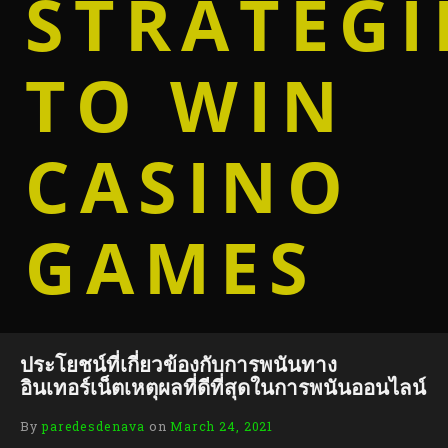
STRATEGI
TO WIN
CASINO
GAMES
ประโยชน์ที่เกี่ยวข้องกับการพนันทาง
อินเทอร์เน็ตเหตุผลที่ดีที่สุดในการพนันออนไลน์
By
paredesdenava
on
March 24, 2021