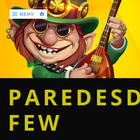
MENU
‹
return

Home
Casino
PAREDES
Betting
FEW