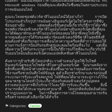
เป็นหลัก
นั่นเป็นเหตุผลว่าทำไมคุณจึงต้องค้นพบแพลตฟอร์ม
MS
ก่อนที่คุณจะตัดสินใจชื่นชมในสถานประกอบ
Microsoft windows
การพนันออนไลน์
คุณจะโหลดซอฟต์แวร์คาสิโนออนไลน์ได้อย่างไร
การเปิด
?
โปรแกรมสำเร็จรูปการพนันทางอินเทอร์เน็ตไม่ใช่โครงการที่ซับ
ซ้อนอย่างยิ่ง
แต่คุณต้องรู้ขั้นตอนนี้เกี่ยวกับวิธีการได้มาซึ่ง
ซอฟต์แวร์คอมพิวเตอร์คาสิโนออนไลน์ทางอินเทอร์เน็ตเพื่อที่คุณ
จะได้พัฒนาทักษะคาสิโนออนไลน์ของคุณให้น่าพึงพอใจยิ่งขึ้น
หากคุณต้องการได้รับซอฟต์แวร์คอมพิวเตอร์พีซีคาสิโนสุทธิสิ่งที่
คุณต้องทำคือเรียกดูการเคลื่อนไหวความเครียดที่ต่ำกว่าปล่อยให้
ผ่านการแจ้งการป้องกันรอสักครู่และคุณก็พร้อมที่จะไป
แต่เพื่อ
เพิ่มความรู้ให้กับกระบวนการนี้เป็นวิธีการแก้ไขทีละกะเกี่ยวกับวิธี
รับออนไลน์บนอินเทอร์เน็ตบนแอปพลิเคชั่นคาสิโนออนไลน์
:
ค้นหาการย้ายรับซึ่งโดยปกติจะวางตำแหน่งโดยใช้เว็บไซต์
อินเทอร์เน็ตของเว็บไซต์คาสิโนทางอินเทอร์เน็ต
ไม่นานหลังจาก
คลิกที่แลกซื้อหน้าต่างหลักจะต้องขึ้นมาถามว่าคุณต้องการพร้อม
ใช้งานหรือช่วยบันทึกไฟล์ข้อมูล
ดูตัวเลือกช่วยรักษาและรอก่อนที่
กระบวนการรับจะเสร็จสมบูรณ์
ไฟล์ที่คุณได้มาอาจจะถูกวางไว้ใน
จุดมาตรฐานโดยทั่วไปจะเกี่ยวข้องกับคอมพิวเตอร์ส่วนบุคคล
ตรวจสอบเอกสารที่เก็บรักษาไว้และวิธีการรับจะเริ่มขึ้น
สิ่งนี้
สามารถคิดได้ประมาณสองสามนาที
โดยปกติคลับจัดอันดับจะ
ปรากฏบนจอภาพ
ในการสิ้นสุดการดาวน์โหลดคุณสามารถรัน
หรือตรวจสอบตัวเลือกปิดได้สำเร็จ
Categories:
Casino