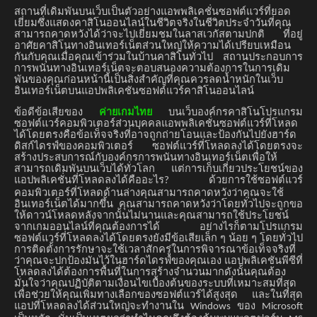
สถานที่เดิมพันบนเว็บเป็นตัวอย่างแอพพลิเคชั่นซอฟต์แวร์ที่ยอด
เยี่ยมซึ่งแสดงคาสิโนออนไลน์ในชีวิตจริงในชีวิตประจำวันที่คุณ
สามารถคาดหวังได้ว่าจะไปเยี่ยมชมในลาสเวกัสตามปกติ
ที่อยู่
อาศัยคาสิโนทางอินเทอร์เน็ตส่วนใหญ่ให้ความได้เปรียบเหมือน
กันกับคุณเมื่อคุณเข้าร่วมในบ้านคาสิโนทั่วไป
สถานประกอบการ
การพนันทางอินเทอร์เน็ตจะตอบสนองความต้องการในการเดิม
พันของคุณก่อนหน้านี้เป็นสิ่งสำคัญที่คุณควรลดน้ำหนักในเว็บ
อินเทอร์เน็ตบนแอปพลิเคชันซอฟต์แวร์คาสิโนออนไลน์
ข้อดีข้อเสียของ
ค่ายเกมไทย
บนเว็บองค์กรคาสิโนโปรแกรม
ซอฟต์แวร์คอมพิวเตอร์ส่วนบุคคลแอพพลิเคชั่นซอฟต์แวร์ที่โหลด
ได้โดยตรงคือข้อเท็จจริงที่อาจถูกถ่ายโอนและป้องกันไปยังฮาร์ด
ดิสก์ไดรฟ์ของคอมพิวเตอร์
ซอฟต์แวร์ที่โหลดลงได้โดยตรงจะ
สร้างประสบการณ์กับองค์กรการพนันทางอินเทอร์เน็ตเพื่อให้
สามารถเดิมพันบนเว็บได้ทั่วโลก
แต่การเก็บเกี่ยวประโยชน์ของ
แอปพลิเคชั่นที่โหลดลงได้คืออะไร
ด้วยการใช้ซอฟต์แวร์
?
คอมพิวเตอร์ที่โหลดด้านล่างคุณสามารถคาดหวังว่าคุณจะใช้
อินเทอร์เน็ตได้มากขึ้น
คุณสามารถคาดหวังว่าโดยทั่วไปจะถูกขอ
ให้ดาวน์โหลดหลังจากนั้นไม่นานและคุณสามารถใช้ประโยชน์
จากเกมออนไลน์ที่คุณต้องการได้
อย่างไรก็ตามโปรแกรม
ซอฟต์แวร์ที่โหลดลงได้โดยตรงยังมีข้อเสียเล็ก
ๆ
น้อย
ๆ
โดยทั่วไป
การติดตั้งการรักษาจะใช้เวลาสักครู่ในการพิจารณาข้อเท็จจริงที่
ว่าคุณจะปกป้องมันไว้ในฮาร์ดไดรฟ์ของคุณเอง
แอปพลิเคชันพีซีที่
โหลดลงได้ต้องการพื้นที่ในการสร้างจำนวนมากดังนั้นคุณต้อง
มั่นใจว่าคุณปฏิบัติตามเงื่อนไขเบื้องต้นของระบบที่เหมาะสมที่สุด
เพื่อช่วยให้คุณเพิ่มทางเลือกของซอฟต์แวร์ได้สูงสุด
และในที่สุด
แอปที่โหลดลงได้ส่วนใหญ่จะทำงานใน
ของ
Windows
Microsoft