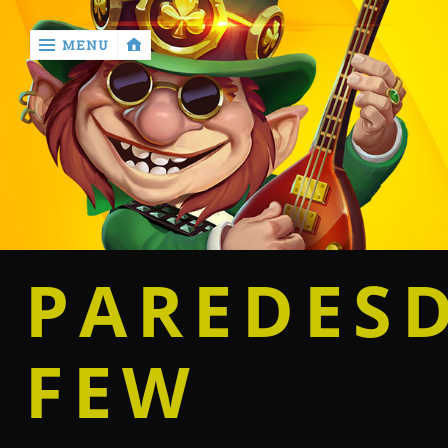
MENU
‹
return

Home
Casino
PAREDES
Betting
FEW