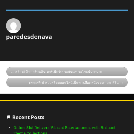
paredesdenava
สล็อตโจ๊กเกอร์บนอินเทอร์เน็ตรับประกันผลประโยชน์มากมาย
เหตุผลที่เข้าร่วมสล็อตออนไลน์เป็นทางเลือกหนึ่งของเกมคาสิโน
Recent Posts
Online Slot Delivers Vibrant Entertainment with Brilliant
Theme Collections