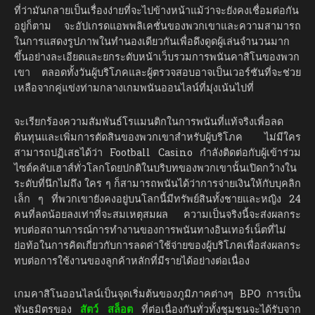
ที่ว่ามันกลายเป็นเรื่องง่ายที่จะไปข้างหน้าแม้ว่าจะยังคงเชื่อมต่อกัน
อยู่ก็ตาม จะอัปเกรดแอพพลิเคชั่นของพวกเขาและความสามารถ
ในการแสดงรูปภาพในทำนองเดียวกันเพื่อดึงดูดผู้เล่นจำนวนมาก
ขึ้นอย่างละเอียดและยกระดับหน้าเว็บรวมการพนันคาสิโนของพวก
เขา ตลอดทั้งวันผู้บริโภคและผู้ตรวจสอบอาจเป็นเวอร์ชันที่จะช่วย
เหลือจากคู่แข่งท่ามกลางเกมพนันออนไลน์ที่มุ่งเน้นไปที่
จะเรียกร้องความสัมพันธ์โรแมนติกในการพนันที่แท้จริงเพื่อลด
ต้นทุนและเพิ่มการตัดสินของพวกเขาสำหรับผู้บริโภค ไม่มีใคร
สามารถปฏิเสธได้ว่า Football Casino กำลังติดต่อกับผู้เข้าร่วม
ไซต์คลับเฮาส์ทั่วโลกโดยปกติในบริบทของพวกเขานั้นเปิดกว้างใน
ระดับที่นึกไม่ถึง ใคร ๆ ก็สามารถพนันได้ว่าการจ่ายเงินให้กับบุคลิก
เล็ก ๆ ที่พวกเขายังคงอยู่บนโลกนี้มีทรัพย์สินทั้งชายและหญิง 24
คนที่ลดน้อยลงเท่าที่จะสมเหตุสมผล ความเป็นจริงนี้จะส่งผลกระ
ทบต่อสถานการณ์การทำงานของการพนันทางอินเทอร์เน็ตที่ไม่
ย่อท้อในการคิดเกี่ยวกับการลดค่าใช้จ่ายของผู้บริโภคเพื่อส่งผลกระ
ทบต่อการใช้งานของลูกค้าหลักที่มีรายได้อย่างต่อเนื่อง
เกมคาสิโนออนไลน์เป็นจุดเริ่มต้นของภูมิภาคต่างๆ BPO การเป็น
พันธมิตรของ
สัตว์ สล็อต
ที่ต่อเนื่องกันทั่วทั้งชุมชนจะได้รับจาก