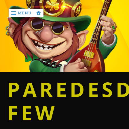
MENU
‹
return

Home
Casino
PAREDES
Betting
FEW