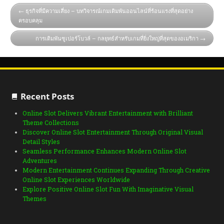
ธุรกิจที่มีความเสี่ยง – บทวิจารณ์เกมเดิมพันออนไลน์ที่ร้อนแรงที่สุดอย่าง
ครอบคลุม
การเดิมพันซูเปอร์โบวล์ – กลยุทธ์สำหรับเกมที่ยิ่งใหญ่ที่สุดของอเมริกา
Recent Posts
Online Slot Delivers Vibrant Entertainment with Brilliant
Theme Collections
Discover Online Slot Entertainment Through Original Visual
Detail Styles
Seamless Performance Enhances Modern Online Slot
Adventures
Modern Entertainment Continues Expanding Through Creative
Online Slot Experiences Worldwide
Explore Positive Online Slot Fun With Imaginative Visual
Themes