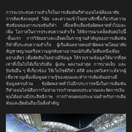
การจะประสบความสำเร็จในการเดิมพันกีฬาออนไลน์ต้องอาศัย
การคิดเชิงกลยุทธ์ วินัย และความเข้าใจอย่างลึกซึ้งเกี่ยวกับความ
ซับซ้อนของการแข่งขันกีฬา เพื่อหลีกเลี่ยงข้อผิดพลาดทั่วไปและ
เพิ่ม โอกาสในการประสบความสำเร็จ ให้พิจารณาเคล็ดลับต่อไปนี้
-ขั้นแรก การวิจัยอย่างละเอียดเป็นรากฐานสำคัญของการเดิมพัน
กีฬาที่ประสบความสำเร็จ ผู้เริ่มต้นหลายคนทำผิดพลาดโดยอาศัย
สัญชาตญาณหรือความผูกพันทางอารมณ์กับทีมใดทีมหนึ่งเพียง
อย่างเดียว เพื่อตัดสินใจอย่างมีข้อมูล ให้รวบรวมข้อมูลให้มากที่สุด
เท่าที่เป็นไปได้เกี่ยวกับทีม ผู้เล่น ผลงานล่าสุด การบาดเจ็บ และ
ปัจจัยอื่น ๆ ที่เกี่ยวข้อง ใช้เว็บไซต์กีฬา สถิติ และบทวิเคราะห์จากผู้
เชี่ยวชาญเพื่อเพิ่มพูนความรู้ของคุณและทำการเดิมพันอย่างมี
ข้อมูลครบถ้วน ข้อผิดพลาดทั่วไปอีกประการหนึ่งในการเดิมพัน
กีฬาออนไลน์คือการไม่สามารถกำหนดงบประมาณและจัดการเงิน
ทุนได้อย่างมีประสิทธิภาพ การกำหนดงบประมาณสำหรับการเดิม
พันและยึดมั่นถือเป็นสิ่งสำคัญ