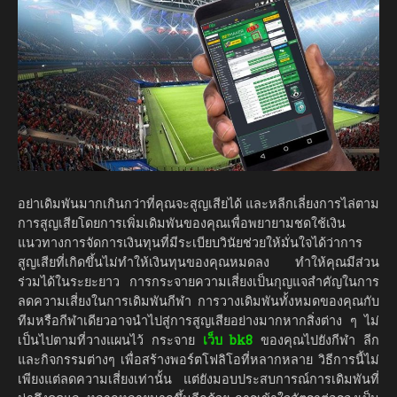
อย่าเดิมพันมากเกินกว่าที่คุณจะสูญเสียได้ และหลีกเลี่ยงการไล่ตาม
การสูญเสียโดยการเพิ่มเดิมพันของคุณเพื่อพยายามชดใช้เงิน
แนวทางการจัดการเงินทุนที่มีระเบียบวินัยช่วยให้มั่นใจได้ว่าการ
สูญเสียที่เกิดขึ้นไม่ทำให้เงินทุนของคุณหมดลง ทำให้คุณมีส่วน
ร่วมได้ในระยะยาว การกระจายความเสี่ยงเป็นกุญแจสำคัญในการ
ลดความเสี่ยงในการเดิมพันกีฬา การวางเดิมพันทั้งหมดของคุณกับ
ทีมหรือกีฬาเดียวอาจนำไปสู่การสูญเสียอย่างมากหากสิ่งต่าง ๆ ไม่
เป็นไปตามที่วางแผนไว้ กระจาย
เว็บ bk8
ของคุณไปยังกีฬา ลีก
และกิจกรรมต่างๆ เพื่อสร้างพอร์ตโฟลิโอที่หลากหลาย วิธีการนี้ไม่
เพียงแต่ลดความเสี่ยงเท่านั้น แต่ยังมอบประสบการณ์การเดิมพันที่