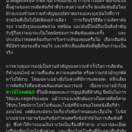
น่าดึงดูดและหลากหลายมากขึ้นอีกด้วย การเข้าใจอัตราต่อรองเป็น
พื้นฐานของการเดิมพันกีฬาที่ประสบความสำเร็จ นักเดิมพันมือใหม่
มักจะมองข้ามความสำคัญของอัตราต่อรองและมุ่งเน้นไปที่การ
จ่ายเงินที่เป็นไปได้เพียงอย่างเดียว การเรียนรู้วิธีตีความอัตราต่อ
รอง รวมถึงรูปแบบเศษส่วน ทศนิยม และมันนี่ไลน์ถือเป็นสิ่งสำคัญ
รับรู้ถึงความน่าจะเป็นโดยนัยของการเดิมพันแต่ละครั้ง และ
ประเมินว่าสอดคล้องกับการวิเคราะห์ของคุณหรือไม่ เลือกเดิมพัน
ที่มีอัตราต่อรองที่น่าพอใจ และหลีกเลี่ยงเดิมพันที่ดูดีเกินกว่าจะเป็น
จริง
การควบคุมอารมณ์เป็นส่วนสำคัญของความสำเร็จในการเดิมพัน
กีฬาออนไลน์ ความตื่นเต้น ความหงุดหงิด หรือความกลัวมักถูกพัด
พาไปได้ง่าย โดยเฉพาะอย่างยิ่งในช่วงที่มีการแสดงสด หลีกเลี่ยง
การตัดสินใจที่หุนหันพลันแล่นตามอารมณ์ เนื่องจากอาจนำไปสู่
ดาวน์โหลดbk8
ที่ไม่มีเหตุผลและการสูญเสียที่สำคัญ ยึดมั่นในการ
วิจัยและกลยุทธ์ของคุณ แม้ว่าเกมจะพลิกผันอย่างไม่คาดคิดก็ตาม
ใช้ประโยชน์จากโปรโมชั่นและโบนัสที่นำเสนอโดยหนังสือกีฬา
ออนไลน์ แต่ต้องระมัดระวังเกี่ยวกับข้อกำหนดและเงื่อนไข โบนัส
บางอย่างอาจมาพร้อมกับข้อกำหนดหรือข้อจำกัดในการเดิมพันที่
สูง ซึ่งทำให้การถอนเงินรางวัลเป็นเรื่องที่ท้าทาย อ่านรายละเอียด
เปรียบเทียบโปรโมชั่นต่างๆ และเลือกโปรโมชั่นที่มีมูลค่าที่แท้จริง