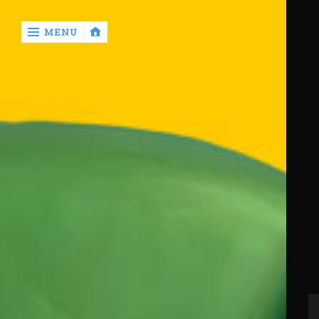
‹
MENU
return

Home
Casino
Betting