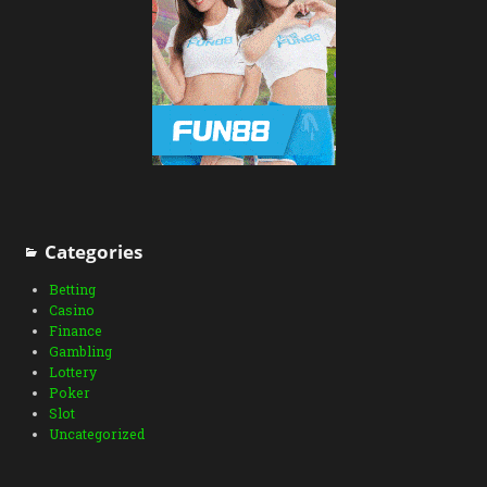
Categories
Betting
Casino
Finance
Gambling
Lottery
Poker
Slot
Uncategorized