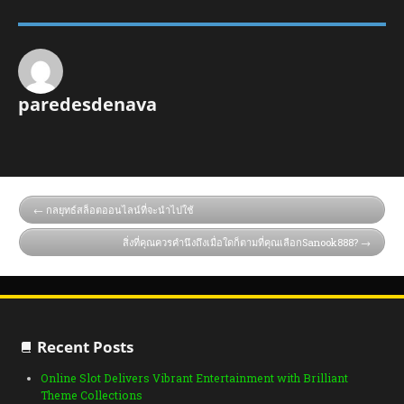
paredesdenava
กลยุทธ์สล็อตออนไลน์ที่จะนำไปใช้
สิ่งที่คุณควรคำนึงถึงเมื่อใดก็ตามที่คุณเลือกSanook888?
Recent Posts
Online Slot Delivers Vibrant Entertainment with Brilliant
Theme Collections