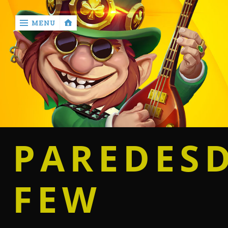
MENU
‹
return

Home
Casino
PAREDES
Betting
FEW