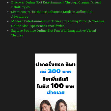
Discover Online Slot Entertainment Through Original Visual
Detail Styles
Seamless Performance Enhances Modern Online Slot
Adventures
Modern Entertainment Continues Expanding Through Creative
Online Slot Experiences Worldwide
Explore Positive Online Slot Fun With Imaginative Visual
Themes