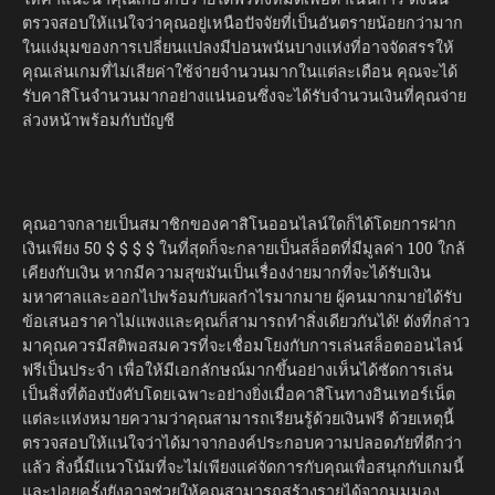
ตรวจสอบให้แน่ใจว่าคุณอยู่เหนือปัจจัยที่เป็นอันตรายน้อยกว่ามาก
ในแง่มุมของการเปลี่ยนแปลงมีบ่อนพนันบางแห่งที่อาจจัดสรรให้
คุณเล่นเกมที่ไม่เสียค่าใช้จ่ายจำนวนมากในแต่ละเดือน คุณจะได้
รับคาสิโนจำนวนมากอย่างแน่นอนซึ่งจะได้รับจำนวนเงินที่คุณจ่าย
ล่วงหน้าพร้อมกับบัญชี
คุณอาจกลายเป็นสมาชิกของคาสิโนออนไลน์ใดก็ได้โดยการฝาก
เงินเพียง 50 $ $ $ $ ในที่สุดก็จะกลายเป็นสล็อตที่มีมูลค่า 100 ใกล้
เคียงกับเงิน หากมีความสุขมันเป็นเรื่องง่ายมากที่จะได้รับเงิน
มหาศาลและออกไปพร้อมกับผลกำไรมากมาย ผู้คนมากมายได้รับ
ข้อเสนอราคาไม่แพงและคุณก็สามารถทำสิ่งเดียวกันได้! ดังที่กล่าว
มาคุณควรมีสติพอสมควรที่จะเชื่อมโยงกับการเล่นสล็อตออนไลน์
ฟรีเป็นประจำ เพื่อให้มีเอกลักษณ์มากขึ้นอย่างเห็นได้ชัดการเล่น
เป็นสิ่งที่ต้องบังคับโดยเฉพาะอย่างยิ่งเมื่อคาสิโนทางอินเทอร์เน็ต
แต่ละแห่งหมายความว่าคุณสามารถเรียนรู้ด้วยเงินฟรี ด้วยเหตุนี้
ตรวจสอบให้แน่ใจว่าได้มาจากองค์ประกอบความปลอดภัยที่ดีกว่า
แล้ว สิ่งนี้มีแนวโน้มที่จะไม่เพียงแค่จัดการกับคุณเพื่อสนุกกับเกมนี้
และบ่อยครั้งยังอาจช่วยให้คุณสามารถสร้างรายได้จากมุมมอง