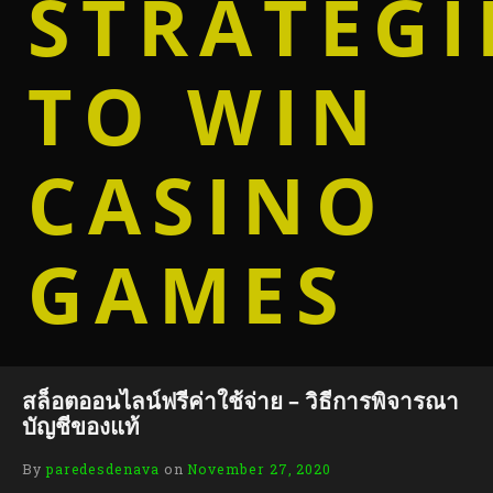
STRATEGI
TO WIN
CASINO
GAMES
สล็อตออนไลน์ฟรีค่าใช้จ่าย – วิธีการพิจารณา
บัญชีของแท้
By
paredesdenava
on
November 27, 2020